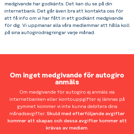
medgivande har godkänts. Det kan du se på din
internetbank. Det går även bra att kontakta oss för
att få info om vi har fått in ett godkänt medgivande
för dig. Vi uppmanar alla våra medlemmar att hålla koll
på sina autogirodragningar varje månad.
Om inget medgivande för autogiro
anmäls
Om medgivande för autogiro ej anmäls via
internetbanken eller kontouppgifter ej lämnas på
gymmet kommer vi inte kunna debitera dina
månadsavgifter.
Skuld med efterföljande avgifter
kommer att skapas och dessa avgifter kommer att
krävas av medlem.