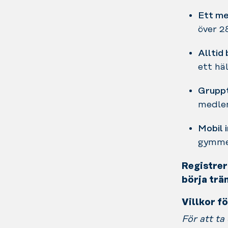
Ett me
över 2
Alltid 
ett hä
Gruppt
medlem
Mobil 
gymmet
Registrer
börja trä
Villkor f
För att ta