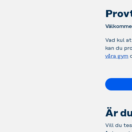
Provt
Välkommen
Vad kul at
kan du pro
våra gym
o
Är du
Vill du t