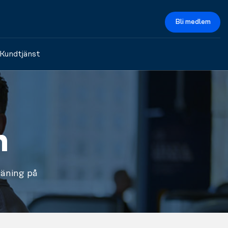
Bli medlem
Kundtjänst
n
äning på