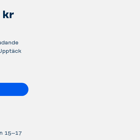
 kr
judande
 Upptäck
an 15–17