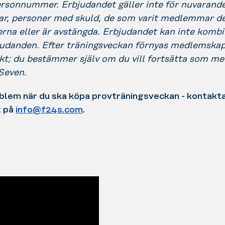
ersonnummer. Erbjudandet gäller inte för nuvarand
, personer med skuld, de som varit medlemmar de
rna eller är avstängda. Erbjudandet kan inte komb
judanden. Efter träningsveckan förnyas medlemskap
kt; du bestämmer själv om du vill fortsätta som m
Seven.
blem när du ska köpa provträningsveckan - kontakta
t på
info@f24s.com
.