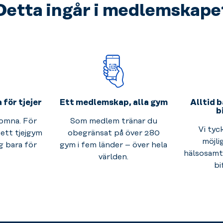
Detta ingår i medlemskape
för tjejer
Ett medlemskap, alla gym
Alltid b
b
komna. För
Som medlem tränar du
Vi tyc
 ett tjejgym
obegränsat på över 280
möjli
g bara för
gym i fem länder – över hela
hälsosamt 
världen.
bi