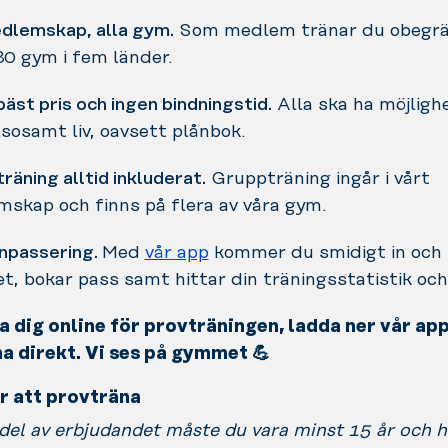
dlemskap, alla gym.
Som medlem tränar du obegrä
80 gym i fem länder.
bäst pris och ingen bindningstid.
Alla ska ha möjlighe
lsosamt liv, oavsett plånbok.
räning alltid inkluderat.
Gruppträning ingår i vårt
skap och finns på flera av våra gym.
inpassering.
Med
vår app
kommer du smidigt in och 
, bokar pass samt hittar din träningsstatistik och
a dig online för provträningen, ladda ner vår ap
na direkt. Vi ses på gymmet
💪
ör att provträna
 del av erbjudandet måste du vara minst 15 år och h