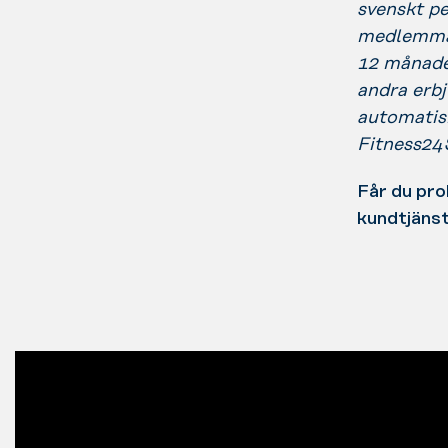
svenskt p
medlemmar
12 månade
andra erb
automatis
Fitness24
Får du pro
kundtjäns