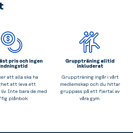
t
äst pris och ingen
Gruppträning alltid
indningstid
inkluderat
ker att alla ska ha
Gruppträning ingår i vårt
ghet att leva ett
medlemskap och du hittar
liv. Inte bara de med
gruppass på ett flertal av
ffig plånbok.
våra gym.