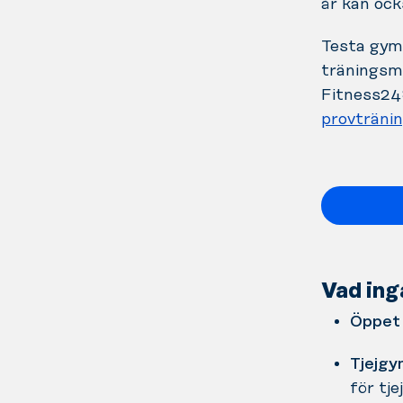
år kan ock
Testa gymm
träningsmö
Fitness24
provträni
Vad ing
Öppet 
Tjejgy
för tjej