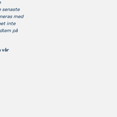
e
 senaste
ineras med
et inte
edlem på
 vår