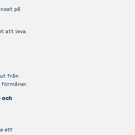
nsat på
t att leva
ut från
 förmåner.
p och
a ett