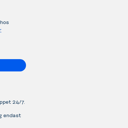
 hos
r
öppet 24/7.
ng endast