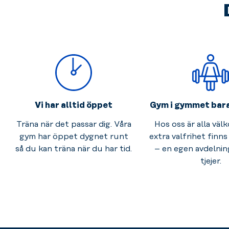
Vi har alltid öppet
Gym i gymmet bara 
Träna när det passar dig. Våra
Hos oss är alla väl
gym har öppet dygnet runt
extra valfrihet finns
så du kan träna när du har tid.
– en egen avdelnin
tjejer.