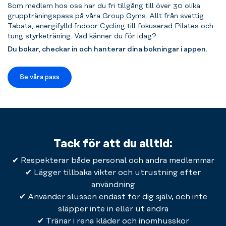
Som medlem hos oss har du fri tillgång till över 30 olika
gruppträningspass på våra Group Gyms. Allt från svettig
Tabata, energifylld Indoor Cycling till fokuserad Pilates och
tung styrketräning. Vad känner du för idag?
Du bokar, checkar in och hanterar dina bokningar i appen.
Se våra pass
Tack för att du alltid:
✔ Respekterar både personal och andra medlemmar
✔ Lägger tillbaka vikter och utrustning efter
användning
✔ Använder slussen endast för dig själv, och inte
släpper inte in eller ut andra
✔ Tränar i rena kläder och inomhusskor