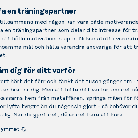
fa en träningspartner
 tillsammans med någon kan vara både motiverand
tta en träningspartner som delar ditt intresse för t
g att hålla motivationen uppe. Ni kan stötta varandr
samma mål och hålla varandra ansvariga för att t
et.
äm dig för ditt varför
ert hört det förr och tänkt det tusen gånger om - 
 är bra för dig. Men att hitta ditt varför; om det så
kassarna hem från mataffären, springa milen för f
er lyfta tyngre än du någonsin gjort - så behöver d
ig. När du gjort det, då är det bara att köra.
 gymmet 💪