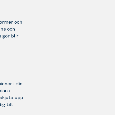
sformer och
ans och
 gör blir
oner i din
issa.
 skjuta upp
g till