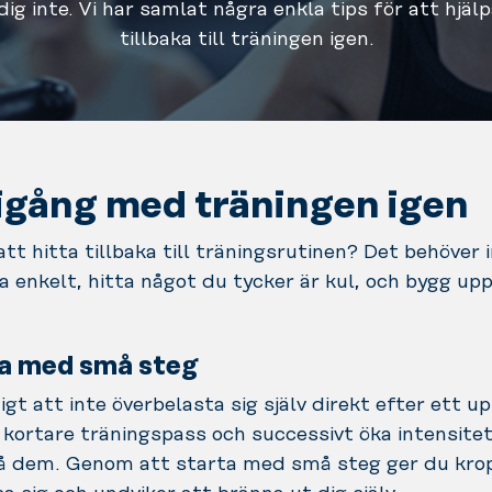
ig inte. Vi har samlat några enkla tips för att hjälp
tillbaka till träningen igen.
igång med träningen igen
tt hitta tillbaka till träningsrutinen? Det behöver 
ja enkelt, hitta något du tycker är kul, och bygg upp
ta med små steg
tigt att inte överbelasta sig själv direkt efter ett up
kortare träningspass och successivt öka intensite
å dem. Genom att starta med små steg ger du kro