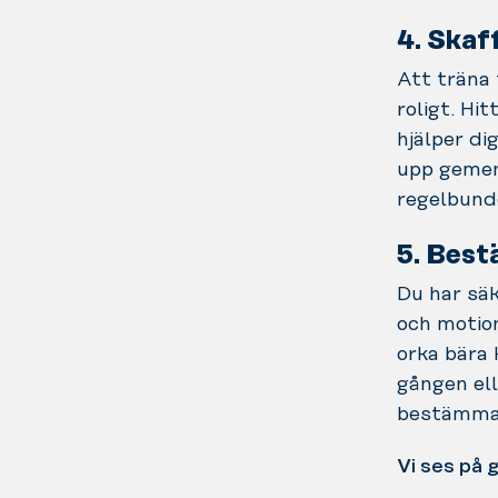
4. Skaf
Att träna
roligt. Hi
hjälper di
upp gemen
regelbund
5. Best
Du har säk
och motion
orka bära 
gången ell
bestämma d
Vi ses på