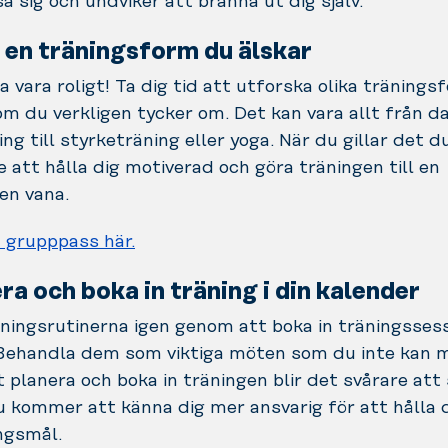
a sig och undviker att bränna ut dig själv.
a en träningsform du älskar
a vara roligt! Ta dig tid att utforska olika träning
om du verkligen tycker om. Det kan vara allt från d
ng till styrketräning eller yoga. När du gillar det du
e att hålla dig motiverad och göra träningen till en
en vana.
 grupppass här.
ra och boka in träning i din kalender
ningsrutinerna igen genom att boka in träningssessi
 Behandla dem som viktiga möten som du inte kan m
planera och boka in träningen blir det svårare att
 kommer att känna dig mer ansvarig för att hålla di
ngsmål.