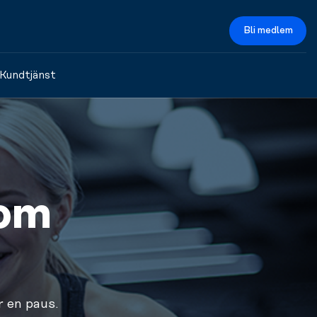
Bli medlem
Kundtjänst
som
r en paus.