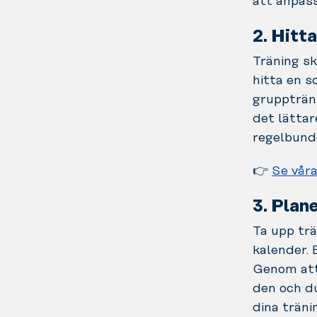
att anpass
2. Hitt
Träning sk
hitta en s
gruppträni
det lättar
regelbund
👉
Se våra
3. Plane
Ta upp trä
kalender.
Genom att 
den och du
dina träni