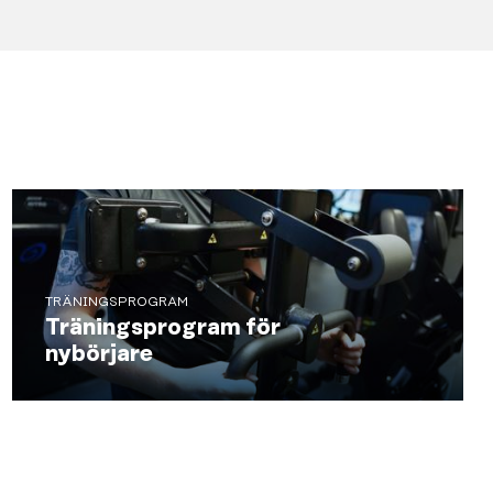
TRÄNINGSPROGRAM
Träningsprogram för
nybörjare