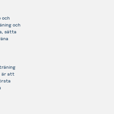
e och
räning och
a, sätta
räna
träning
 är att
örsta
u