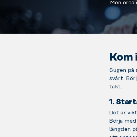
Men oroa d
Kom 
Sugen på a
svårt. Bör
takt.
1. Star
Det är vik
Börja med 
längden p