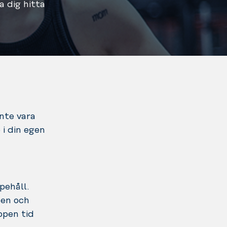
a dig hitta
inte vara
 i din egen
pehåll.
ten och
ppen tid