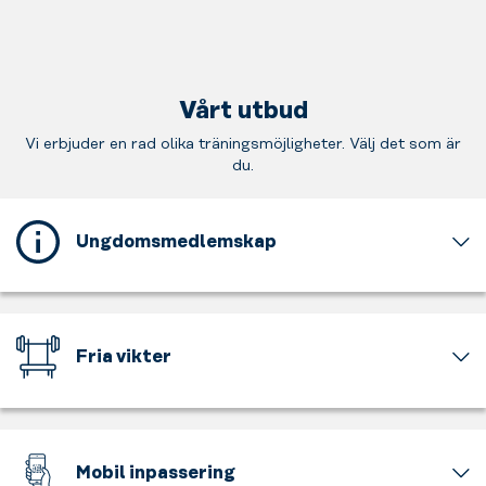
Vårt utbud
Vi erbjuder en rad olika träningsmöjligheter. Välj det som är
du.
Ungdomsmedlemskap
Detta
gym
erbjuder
ett
Fria vikter
ungdomsmedlemskap
för
Tunga
dig
och
som
lätta,
är
stora
Mobil inpassering
mellan
och