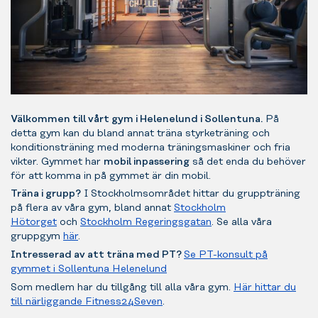
Välkommen till vårt gym i Helenelund i Sollentuna.
På
detta gym kan du bland annat träna styrketräning och
konditionsträning med moderna träningsmaskiner och fria
vikter. Gymmet har
mobil inpassering
så det enda du behöver
för att komma in på gymmet är din mobil.
Träna i grupp?
I Stockholmsområdet hittar du gruppträning
på flera av våra gym, bland annat
Stockholm
Hötorget
och
Stockholm Regeringsgatan
. Se alla våra
gruppgym
här
.
Intresserad av att träna med PT?
Se PT-konsult på
gymmet i Sollentuna Helenelund
Som medlem har du tillgång till alla våra gym.
Här hittar du
till närliggande Fitness24Seven
.