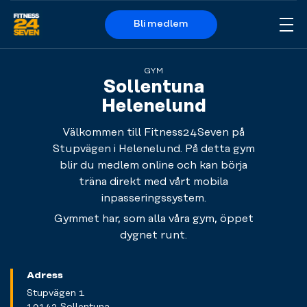
Bli medlem
Me
Logo
GYM
Sollentuna
Helenelund
Välkommen till Fitness24Seven på
Stupvägen i Helenelund. På detta gym
blir du medlem online och kan börja
träna direkt med vårt mobila
inpasseringssystem.
Gymmet har, som alla våra gym, öppet
dygnet runt.
Adress
Stupvägen 1
19142 Sollentuna