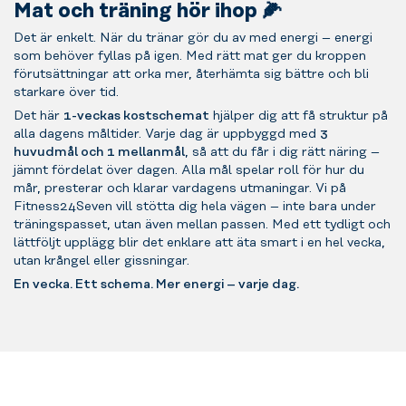
Mat och träning hör ihop 🌽
Det är enkelt. När du tränar gör du av med energi – energi
som behöver fyllas på igen. Med rätt mat ger du kroppen
förutsättningar att orka mer, återhämta sig bättre och bli
starkare över tid.
Det här
1-veckas kostschemat
hjälper dig att få struktur på
alla dagens måltider. Varje dag är uppbyggd med
3
huvudmål och 1 mellanmål
, så att du får i dig rätt näring –
jämnt fördelat över dagen. Alla mål spelar roll för hur du
mår, presterar och klarar vardagens utmaningar. Vi på
Fitness24Seven vill stötta dig hela vägen – inte bara under
träningspasset, utan även mellan passen. Med ett tydligt och
lättföljt upplägg blir det enklare att äta smart i en hel vecka,
utan krångel eller gissningar.
En vecka. Ett schema. Mer energi – varje dag.