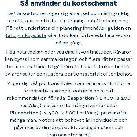
Så använder du kostschemat
Detta kostschema ger dig en enkel och näringsriktig
struktur som stöttar din träning och återhämtning.
För att underlätta din planering innehåller guiden en
färdig inköpslista
så att du kan förbereda hela veckan
på en gång.
Följ hela veckan eller välj dina favoritmåltider. Råvaror
kan bytas inom samma kategori och flera rätter passar
bra som matlåda. Utgå från att halva tallriken består
av grönsaker och justera portionsstorlek efter behov.
Vi ger dig två portionsnivåer som referens. Siffrorna
är indikativa exempel och inte en strikt
rekommendation för alla:
Basportion
(~1 900–2 200
kcal/dag)-passar ofta många kvinnor eller
Plusportion
(~2 400–2 800 kcal/dag)-passar ofta
många män. Notera att behovet är individuellt och
påverkas av din kroppsvikt, vardagsmotion och
träningsintensitet.