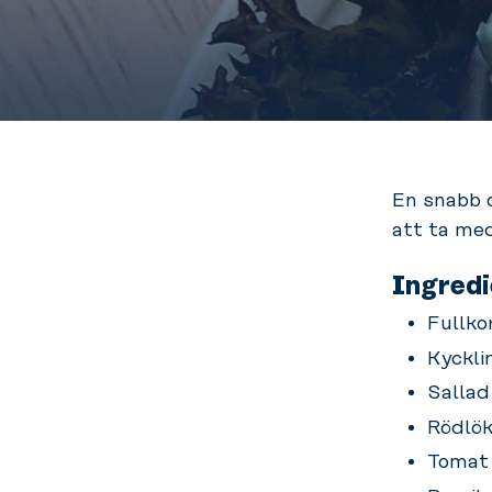
En snabb o
att ta med
Ingredi
Fullko
Kyckli
Sallad
Rödlö
Tomat