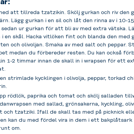
är:
med att tillreda tzatzikin. Skölj gurkan och riv den
järn. Lägg gurkan i en sil och låt den rinna av i
10-1
sedan ur gurkan för att bli av med extra vätska. L
 i en skål. Hacka vitlöken fint och blanda den med 
ten och olivoljan. Smaka av med salt och peppar. Stä
pet medan du förbereder resten. Du kan också för
kin
1-2
timmar innan de skall in i
wrapsen
för ett ex
at.
n strimlade kycklingen i olivolja, peppar, torkad chi
in.
pp rödlök, paprika och tomat och skölj salladen till
edan
wrapsen
med sallad, grönsakerna, kyckling, oliv
 och tzatziki. Ifall de skall tas med på picknick elle
en kan du med fördel vira in dem i ett bakplåtsark
runt om.