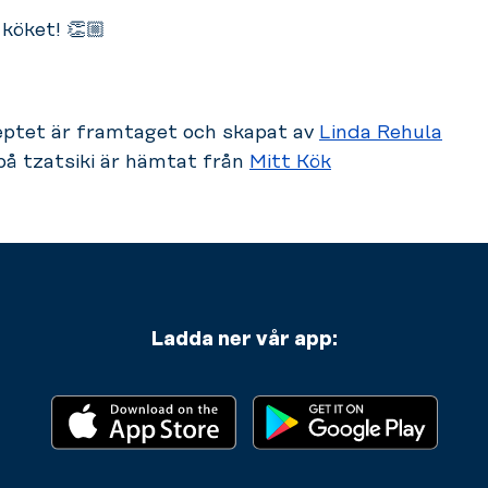
i köket! 👏🏼
eptet är framtaget och skapat av
Linda Rehula
på tzatsiki är hämtat från
Mitt Kök
Ladda ner vår app: