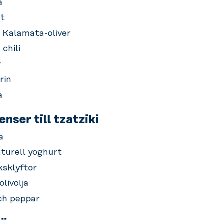
a
t
 Kalamata-oliver
chili
r
rin
a
nser till tzatziki
a
aturell yoghurt
ksklyftor
livolja
ch peppar