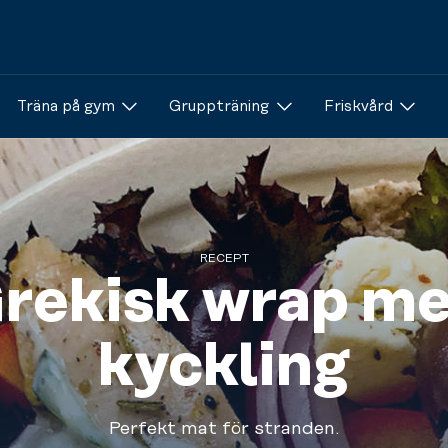
Träna på gym
Gruppträning
Friskvård
RECEPT
rekisk wrap m
kyckling
Perfekt mat för stranden.