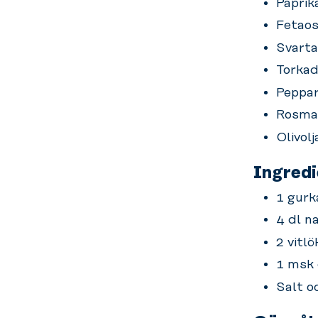
Paprik
Fetaos
Svarta
Torkad 
Peppa
Rosma
Olivolj
Ingredie
1 gurk
4 dl n
2 vitlö
1 msk o
Salt o