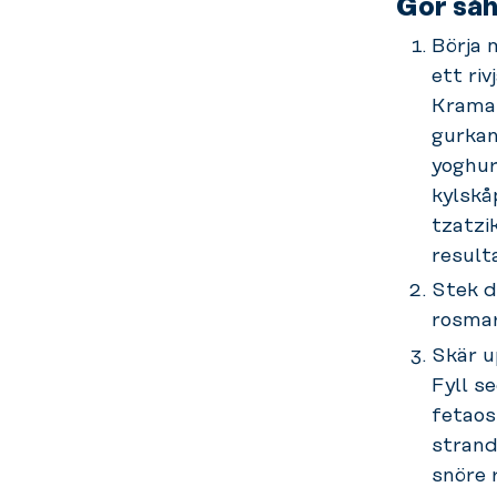
Gör såh
Börja 
ett riv
Krama 
gurkan
yoghur
kylskå
tzatzi
result
Stek de
rosmar
Skär u
Fyll s
fetaost
strand
snöre 