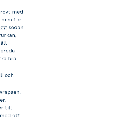
 grovt med
5
minuter.
ägg sedan
gurkan,
ll i
bereda
tra bra
li och
wrapsen
.
er,
r till
 med ett