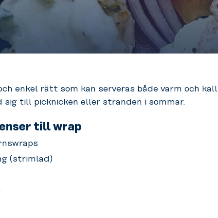
ch enkel rätt som kan serveras både varm och kall
 sig till picknicken eller stranden i
sommar.
enser till wrap
rnswraps
ng (strimlad)
k