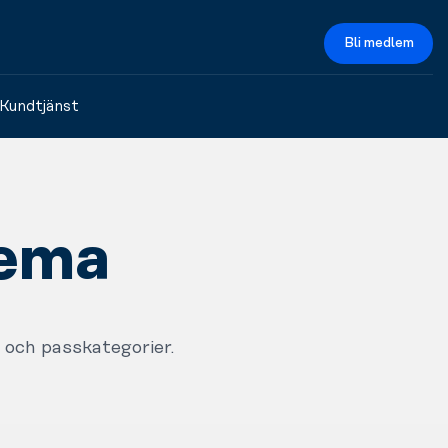
Bli medlem
Kundtjänst
hema
 och passkategorier.