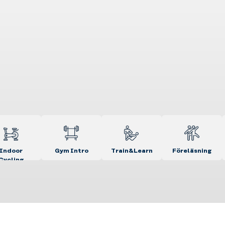
Indoor
Gym Intro
Train&Learn
Föreläsning
Cycling