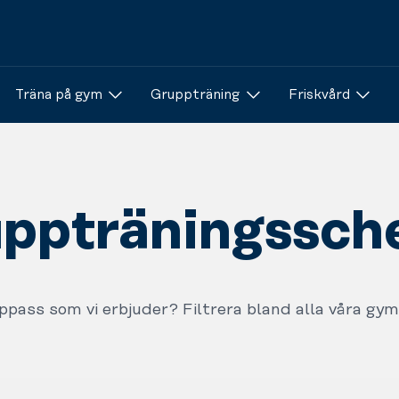
Träna på gym
Gruppträning
Friskvård
ppträningssc
uppass som vi erbjuder? Filtrera bland alla våra gym