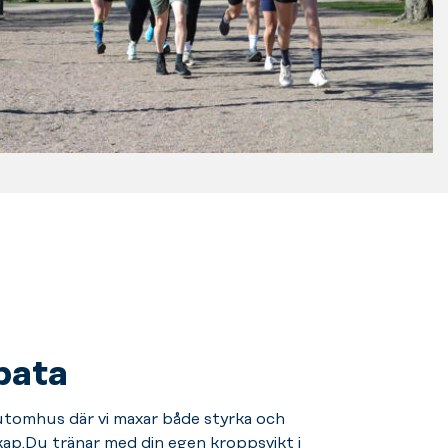
bata
 utomhus där vi maxar både styrka och
kap.
Du
tränar med din egen kroppsvikt i