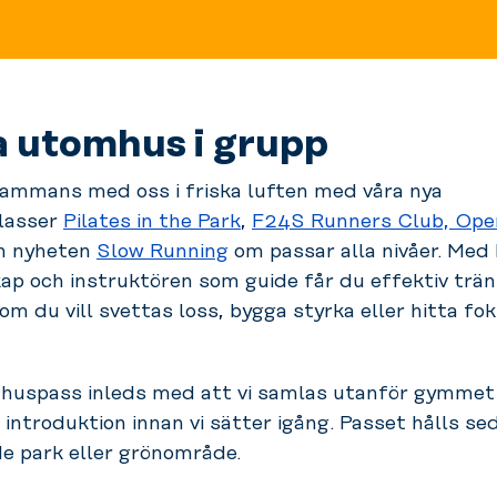
a utomhus i grupp
sammans med oss i friska luften med våra nya
lasser
Pilates in the Park
,
F24S Runners Club,
Ope
h nyheten
Slow Running
om passar alla nivåer. Med
p och instruktören som guide får du effektiv trän
om du vill svettas loss, bygga styrka eller hitta fo
huspass inleds med att vi samlas utanför gymmet
 introduktion innan vi sätter igång. Passet hålls sed
e park eller grönområde.