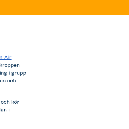
n Air
 kroppen
ing i grupp
kus och
 och kör
an i