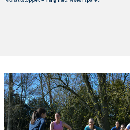
Midnattsloppet – häng med, vi ses i spåret!