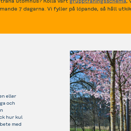
 träna utomhus? Kolla vårt
gruppträningsschema
,
ande 7 dagarna. Vi fyller på löpande, så håll utki
en eller
liga och
an
ck hur kul
rbete med