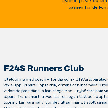
Nyfiken på var du kan
passen för de komm
F24S Runners Club
Utelöpning
med coach – för dig som vill hitta löparglädj
växla upp.
Vi mixar löpteknik, distans och intervaller i ro
varierade pass där alla kan hänga med – nybörjare som v
löpare.
Träna smart, utvecklas i din egen takt och upptä
löpning kan vara när vi gör det tillsammans.
I stolt sama