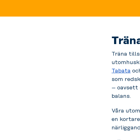
Trän
Träna till
utomhusk
Tabata
oc
som redska
– oavsett 
balans.
Våra utom
en kortare
närliggand