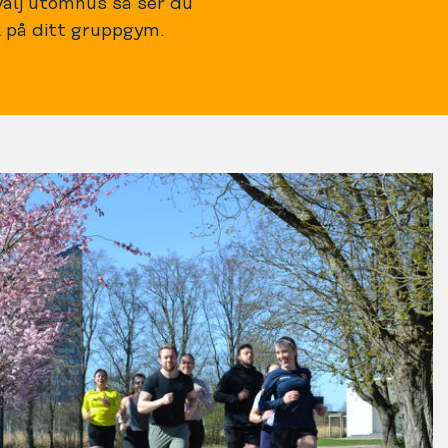
 välj utomhus så ser du
k på ditt gruppgym.