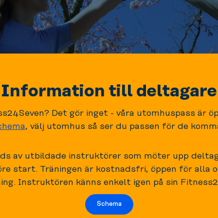
Information till deltagare
s24Seven? Det gör inget - våra utomhuspass är öppn
schema
, välj utomhus så ser du passen för de kom
s av utbildade instruktörer som möter upp delt
re start. Träningen är kostnadsfri, öppen för alla o
ng. Instruktören känns enkelt igen på sin Fitness
Schema