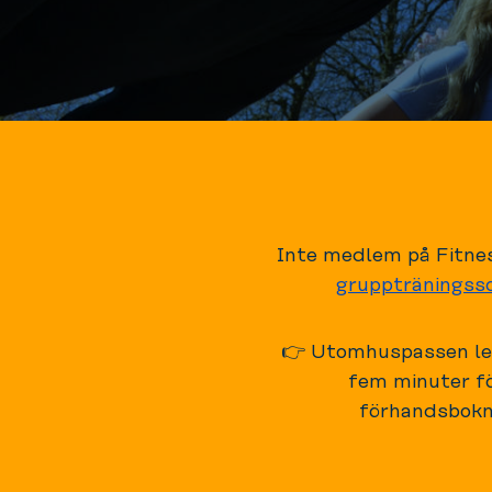
Inte medlem på Fitnes
grupptränings
👉 Utomhuspassen led
fem minuter fö
förhandsbokni