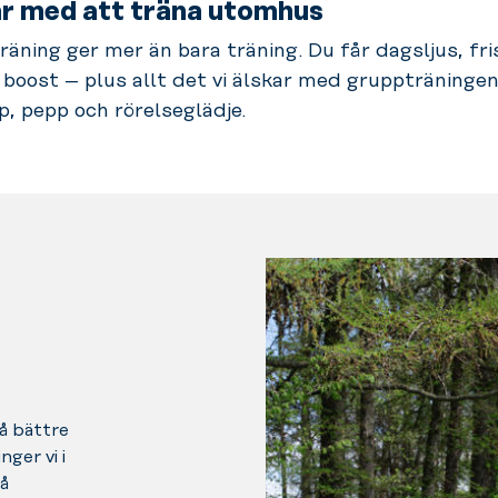
r med att träna utomhus
ning ger mer än bara träning. Du får dagsljus, fri
boost – plus allt det vi älskar med gruppträningen
, pepp och rörelseglädje.
må bättre
ger vi i
på