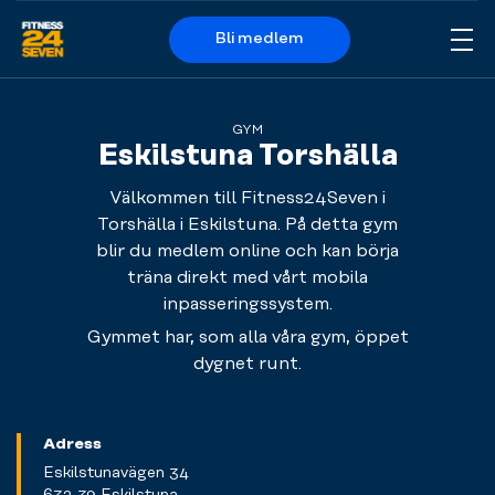
Bli medlem
Me
Logo
GYM
Eskilstuna Torshälla
Välkommen till Fitness24Seven i
Torshälla i Eskilstuna. På detta gym
blir du medlem online och kan börja
träna direkt med vårt mobila
inpasseringssystem.
Gymmet har, som alla våra gym, öppet
dygnet runt.
Adress
Eskilstunavägen 34
632 39 Eskilstuna