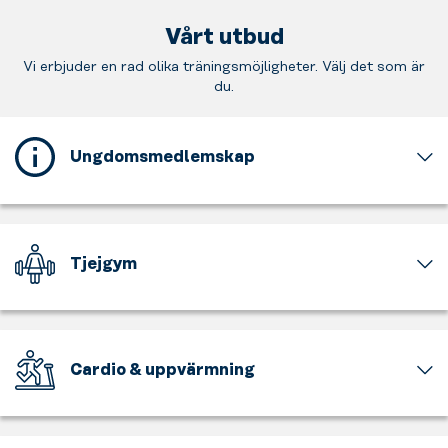
Vårt utbud
Vi erbjuder en rad olika träningsmöjligheter. Välj det som är
du.
Ungdomsmedlemskap
Detta
gym
erbjuder
ett
Tjejgym
ungdomsmedlemskap
för
En
dig
del
som
av
är
gymmet
Cardio & uppvärmning
mellan
är
15
för
Få
och
tjejer
upp
17
och
pulsen,