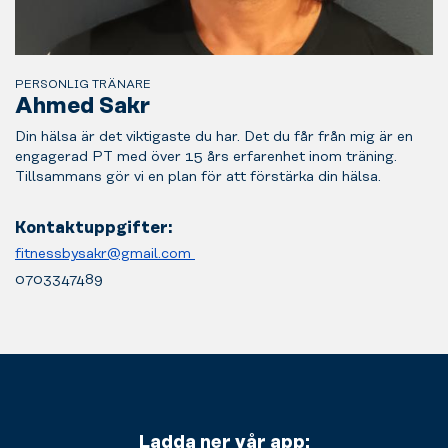
person.
PERSONLIG TRÄNARE
Ahmed Sakr
Din hälsa är det viktigaste du har. Det du får från mig är en
engagerad PT med över 15 års erfarenhet inom träning.
Tillsammans gör vi en plan för att förstärka din hälsa.
Kontaktuppgifter:
fitnessbysakr@gmail.com
0703347489
Ladda ner vår app: