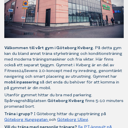
Välkommen till vårt gym i Göteborg Kviberg.
På detta gym
kan du bland annat träna styrketräning och konditionsträning
med moderna träningsmaskiner och fria vikter. Här finns
också ett separat tjejgym. Gymmet i Kviberg är en del av
Fitness24Sevens 2.0-koncept med ny inredning, genomtänkt
navigering och smart placering av utrustning. Gymmet har
mobil inpassering
så det enda du behöver för att komma in
på gymmet är din mobil.
Utanför gymmet hittar du bra med parkering.
Spårvagnshållplatsen
Göteborg Kviberg
finns 5-10 minuters
promenad bort.
Träna i grupp?
I Göteborg hittar du gruppträning på
Göteborg Kungsgatan
och
Göteborg Ullevi
.
Vill du träna med personlig tränare?
Se PT-konsult på