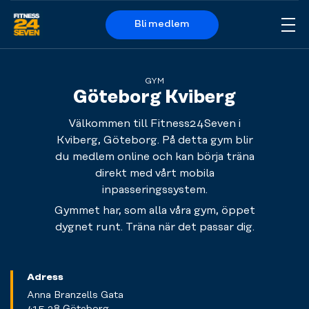
Bli medlem
Me
Logo
GYM
Göteborg Kviberg
Välkommen till Fitness24Seven i
Kviberg, Göteborg. På detta gym blir
du medlem online och kan börja träna
direkt med vårt mobila
inpasseringssystem.
Gymmet har, som alla våra gym, öppet
dygnet runt. Träna när det passar dig.
Adress
Anna Branzells Gata
415 28 Göteborg