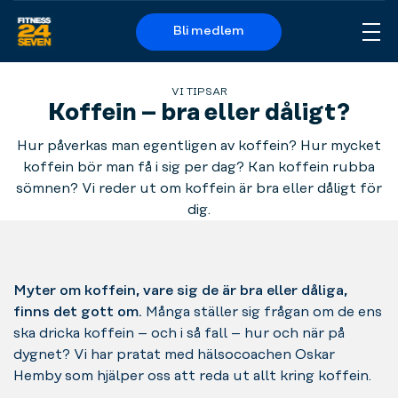
Bli medlem
Me
Logo
VI TIPSAR
Koffein – bra eller dåligt?
Hur påverkas man egentligen av koffein? Hur mycket
koffein bör man få i sig per dag? Kan koffein rubba
sömnen? Vi reder ut om koffein är bra eller dåligt för
dig.
Myter om koffein, vare sig de är bra eller dåliga,
finns det gott om.
Många ställer sig frågan om de ens
ska dricka koffein – och i så fall – hur och när på
dygnet? Vi har pratat med hälsocoachen Oskar
Hemby som hjälper oss att reda ut allt kring koffein.