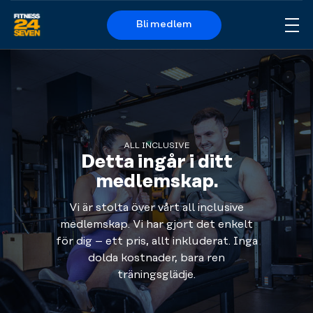
Bli medlem
Me
Logo
ALL INCLUSIVE
Detta ingår i ditt
medlemskap.
Vi är stolta över vårt all inclusive
medlemskap. Vi har gjort det enkelt
för dig – ett pris, allt inkluderat. Inga
dolda kostnader, bara ren
träningsglädje.