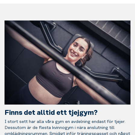
Finns det alltid ett tjejgym?
I stort sett har alla våra gym en avdelning endast för tjejer.
Dessutom är de flesta kvinnogym i nära anslutning till
omklädningsrummen. Smidigt inför träningspasset och något