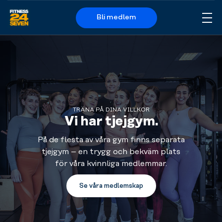
Bli medlem
Me
Logo
TRÄNA PÅ DINA VILLKOR
Vi har tjejgym.
På de flesta av våra gym finns separata
tjejgym – en trygg och bekväm plats
för våra kvinnliga medlemmar.
Se våra medlemskap