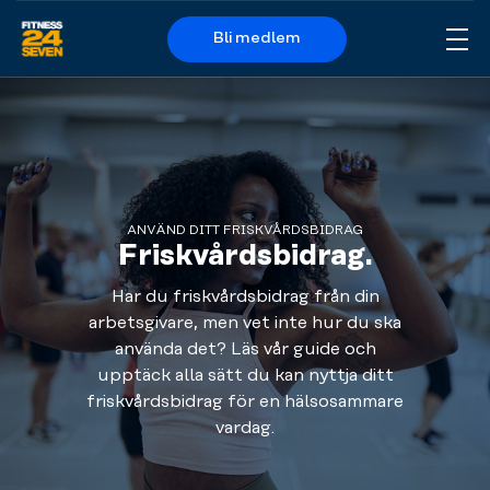
Bli medlem
Me
Logo
ANVÄND DITT FRISKVÅRDSBIDRAG
Friskvårdsbidrag.
Har du friskvårdsbidrag från din
arbetsgivare, men vet inte hur du ska
använda det? Läs vår guide och
upptäck alla sätt du kan nyttja ditt
friskvårdsbidrag för en hälsosammare
vardag.