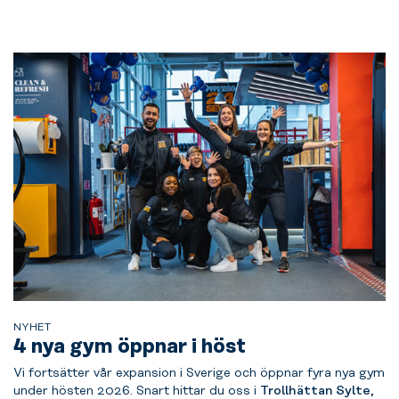
NYHET
4 nya gym öppnar i höst
Vi fortsätter vår expansion i Sverige och öppnar fyra nya gym
under hösten 2026. Snart hittar du oss i
Trollhättan Sylte,