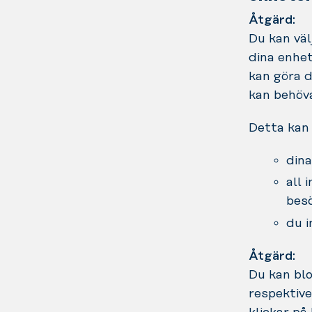
Åtgärd:
Du kan väl
dina enhet
kan göra d
kan behöva
Detta kan 
dina
all 
besö
du i
Åtgärd:
Du kan bl
respektive