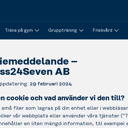
Träna på gym
Gruppträning
Friskvård
iemeddelande –
ess24Seven AB
ppdatering:
29 februari
2024
en cookie och vad använder vi den till?
 små filer som lagras på din enhet eller i webbläsa
öker vår webbplats eller använder våra tjänster (”T
innehåller en liten mängd information, till exempel 