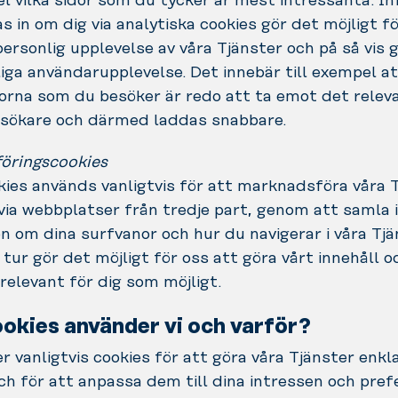
el vilka sidor som du tycker är mest intressanta. I
 in om dig via analytiska cookies gör det möjligt fö
personlig upplevelse av våra Tjänster och på så vis 
iga användarupplevelse. Det innebär till exempel at
idorna som du besöker är redo att ta emot det relev
esökare och därmed laddas snabbare.
öringscookies
ies används vanligtvis för att marknadsföra våra T
 via webbplatser från tredje part, genom att samla 
n om dina surfvanor och hur du navigerar i våra Tjä
n tur gör det möjligt för oss att göra vårt innehåll o
relevant för dig som möjligt.
ookies använder vi och varför?
r vanligtvis cookies för att göra våra Tjänster enkl
h för att anpassa dem till dina intressen och pref