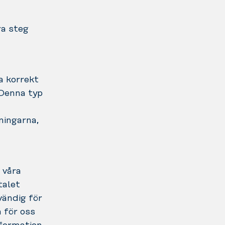
ra steg
a korrekt
 Denna typ
ningarna,
 våra
talet
vändig för
 för oss