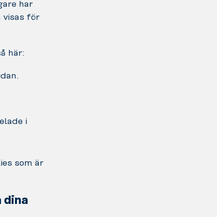
gare har
 visas för
å här:
idan.
elade i
kies som är
 dina