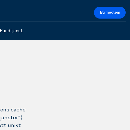
Bli medlem
Kundtjänst
rens cache
jänster”).
ett unikt