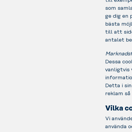
till exemp
som samlas
ge dig en 
bästa möjl
till att s
antalet b
Marknadsf
Dessa cook
vanligtvis
informatio
Detta i si
reklam så 
Vilka c
Vi använde
använda oc