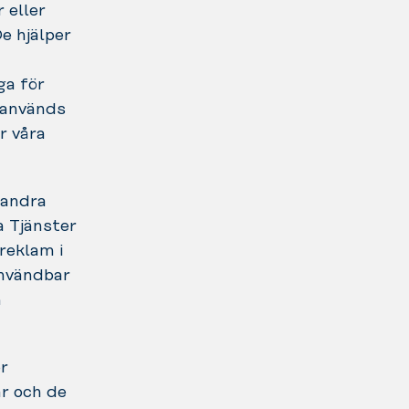
 eller
e hjälper
ga för
l används
r våra
 andra
a Tjänster
reklam i
användbar
n
r
ar och de