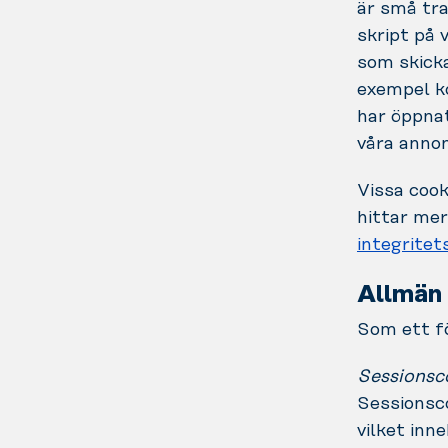
är små tra
skript på 
som skicka
exempel ko
har öppnat
våra annon
Vissa cook
hittar mer
integrite
Allmän 
Som ett fö
Sessionsc
Sessionsco
vilket inn