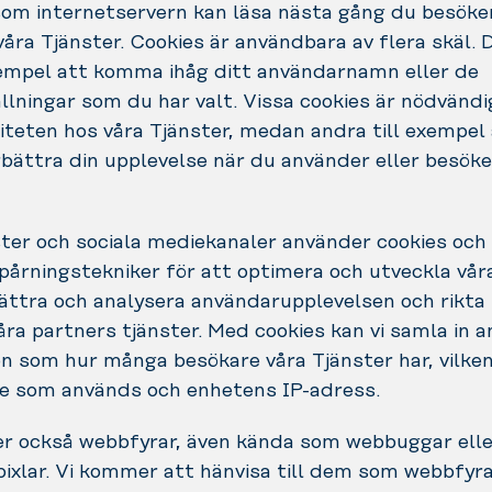
om internetservern kan läsa nästa gång du besöker
åra Tjänster. Cookies är användbara av flera skäl. D
xempel att komma ihåg ditt användarnamn eller de
llningar som du har valt. Vissa cookies är nödvändi
iteten hos våra Tjänster, medan andra till exempe
rbättra din upplevelse när du använder eller besöke
ter och sociala mediekanaler använder cookies och
pårningstekniker för att optimera och utveckla vår
ttra och analysera användarupplevelsen och rikta 
åra partners tjänster. Med cookies kan vi samla in 
n som hur många besökare våra Tjänster har, vilke
e som används och enhetens IP-adress.
er också webbfyrar, även kända som webbuggar elle
ixlar. Vi kommer att hänvisa till dem som webbfyr