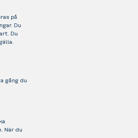
eras på
ngar. Du
art. Du
gälla.
ta gång du
ka
n. När du