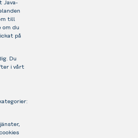
t Java-
delanden
m till
se om du
ickat på
dig. Du
er i vårt
kategorier:
jänster,
 cookies