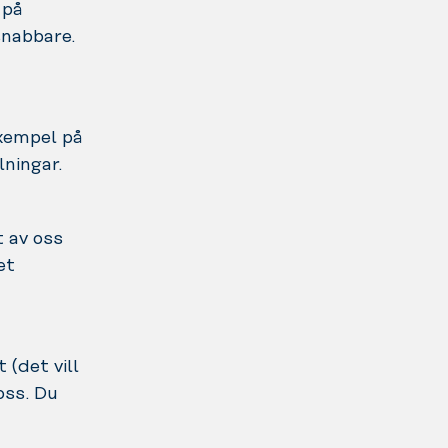
 på
snabbare.
Exempel på
lningar.
t av oss
et
 (det vill
oss. Du