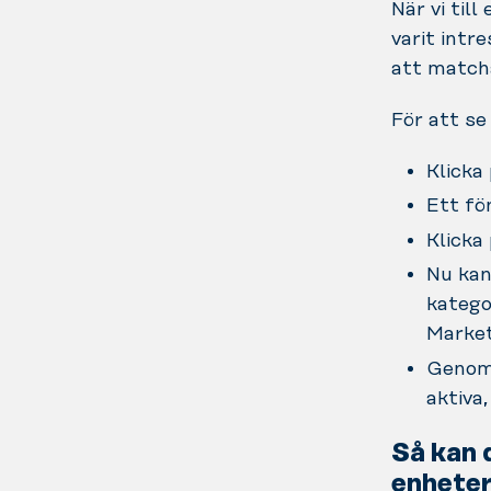
När vi til
varit intr
att matcha
För att se
Klicka
Ett fö
Klicka 
Nu kan
katego
Market
Genom 
aktiva
Så kan 
enhete