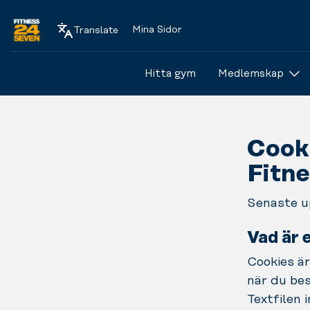
Mina Sidor
Translate
Logo
Hitta gym
Medlemskap
Cook
Fitn
Senaste u
Vad är 
Cookies är
när du bes
Textfilen 