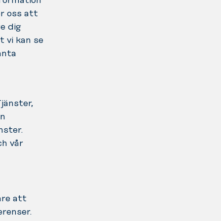
nformation
r oss att
ge dig
t vi kan se
anta
jänster,
in
nster.
ch vår
are att
erenser.