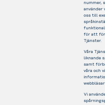
nummer, s
använder v
oss till e
språkinstä
funktional
för att fö
Tjänster.
Våra Tjäns
liknande s
samt förbä
våra och v
informatio
webbläsar
Vi använd
spårningsp