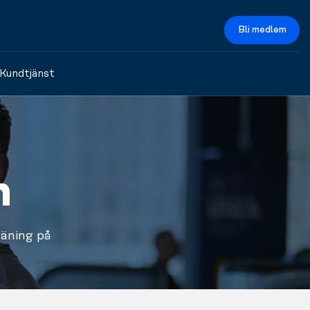
Bli medlem
Kundtjänst
n
äning på