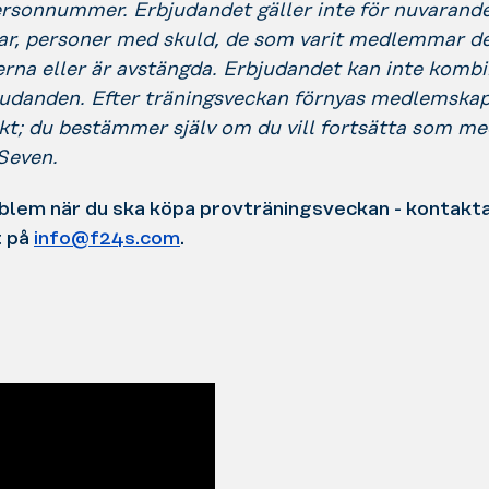
ersonnummer. Erbjudandet gäller inte för nuvarand
, personer med skuld, de som varit medlemmar de
rna eller är avstängda. Erbjudandet kan inte komb
judanden. Efter träningsveckan förnyas medlemskap
kt; du bestämmer själv om du vill fortsätta som m
Seven.
blem när du ska köpa provträningsveckan - kontakta
t på
info@f24s.com
.