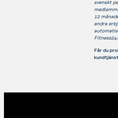
svenskt p
medlemmar
12 månade
andra erb
automatis
Fitness24
Får du pro
kundtjäns