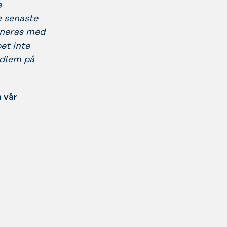
e
 senaste
ineras med
et inte
edlem på
 vår