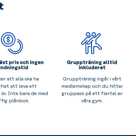
t
äst pris och ingen
Gruppträning alltid
indningstid
inkluderat
ker att alla ska ha
Gruppträning ingår i vårt
ghet att leva ett
medlemskap och du hittar
liv. Inte bara de med
gruppass på ett flertal av
ffig plånbok.
våra gym.