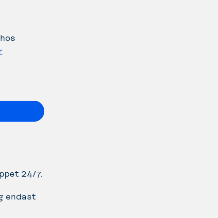
 hos
r
öppet 24/7.
ng endast