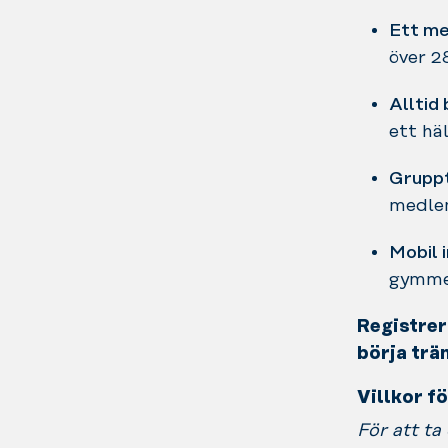
Ett me
över 2
Alltid 
ett hä
Gruppt
medlem
Mobil 
gymmet
Registrer
börja trä
Villkor f
För att ta