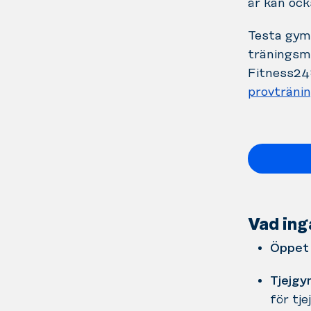
år kan ock
Testa gymm
träningsmö
Fitness24
provträni
Vad ing
Öppet 
Tjejgy
för tjej