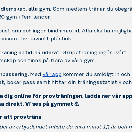
dlemskap, alla gym.
Som medlem tränar du obegrä
80 gym i fem länder.
bäst pris och ingen bindningstid.
Alla ska ha möjlighe
lsosamt liv, oavsett plånbok.
räning alltid inkluderat.
Gruppträning ingår i vårt
skap och finns på flera av våra gym.
inpassering.
Med
vår app
kommer du smidigt in och 
, bokar pass samt hittar din träningsstatistik och
a dig online för provträningen, ladda ner vår ap
na direkt. Vi ses på gymmet
💪
ör att provträna
 del av erbjudandet måste du vara minst 15 år och h