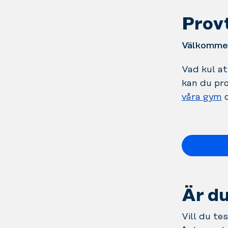
Provt
Välkommen
Vad kul at
kan du pro
våra gym
o
Är du
Vill du t