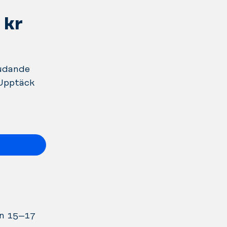
 kr
judande
 Upptäck
an 15–17