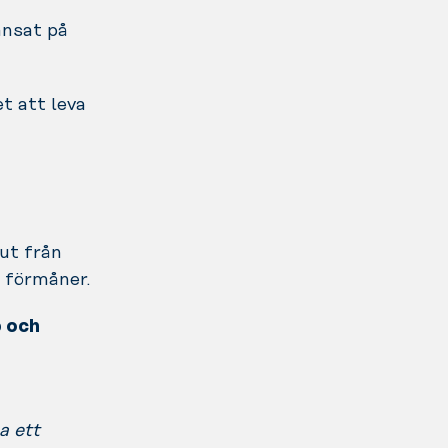
nsat på
t att leva
ut från
 förmåner.
p och
a ett