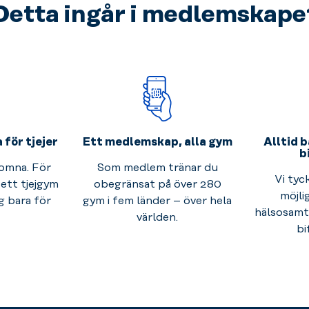
Detta ingår i medlemskape
för tjejer
Ett medlemskap, alla gym
Alltid b
b
komna. För
Som medlem tränar du
Vi tyc
 ett tjejgym
obegränsat på över 280
möjli
g bara för
gym i fem länder – över hela
hälsosamt 
världen.
bi