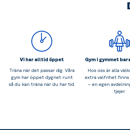
Vi har alltid öppet
Gym i gymmet bara 
Träna när det passar dig. Våra
Hos oss är alla väl
gym har öppet dygnet runt
extra valfrihet finns
så du kan träna när du har tid.
– en egen avdelnin
tjejer.