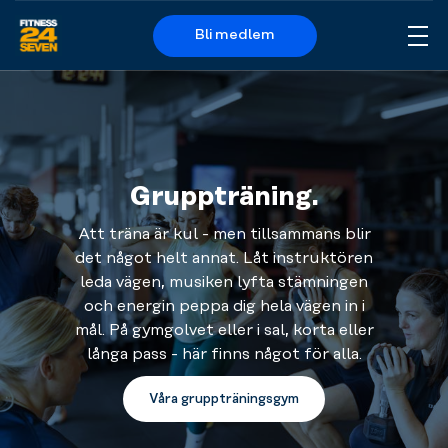
Bli medlem
Me
Logo
Gruppträning.
Att träna är kul - men tillsammans blir
det något helt annat. Låt instruktören
leda vägen, musiken lyfta stämningen
och energin peppa dig hela vägen in i
mål. På gymgolvet eller i sal, korta eller
långa pass - här finns något för alla.
Våra gruppträningsgym