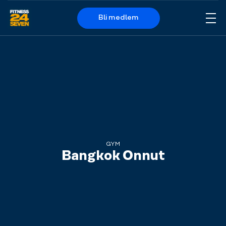
Bli medlem
Me
Logo
GYM
Bangkok Onnut