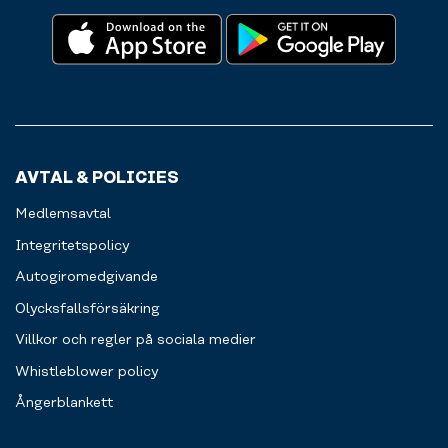
dagens
och
eller
utmaningar.
friskt
kanske
Självklart
vatten.
en
finns
bar.
här
Betalningen
också
sker
förvaringsskåp
enkelt
för
via
dina
AVTAL & POLICIES
swish
personliga
eller
prylar.
Medlemsavtal
kort.
Välkommen
Integritetspolicy
att
Autogiromedgivande
fylla
på.
Olycksfallsförsäkring
Villkor och regler på sociala medier
Whistleblower policy
Ångerblankett