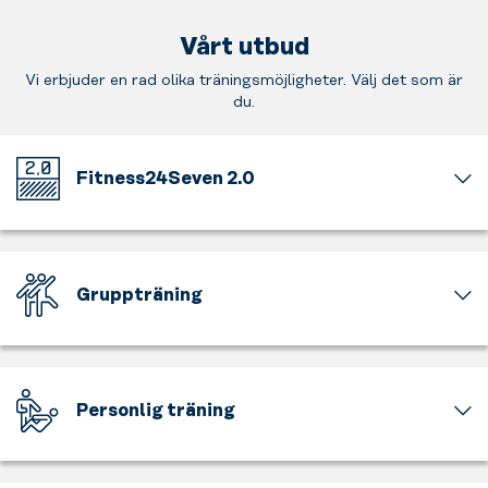
Vårt utbud
Vi erbjuder en rad olika träningsmöjligheter. Välj det som är
du.
Fitness24Seven 2.0
Välkommen
till
vårt
nya
Gruppträning
uppfräschade
gymkoncept.
Att
Ny
träna
inredning,
är
genomtänkt
roligt,
Personlig träning
navigering
men
och
att
Ta
smartare
träna
hjälp
placering
tillsammans