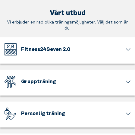
Vårt utbud
Vi erbjuder en rad olika träningsmöjligheter. Välj det som är
du.
Fitness24Seven 2.0
Välkommen
till
vårt
nya
Gruppträning
uppfräschade
gymkoncept.
Att
Ny
träna
inredning,
är
genomtänkt
roligt,
Personlig träning
navigering
men
och
att
Ta
smartare
träna
hjälp
placering
tillsammans