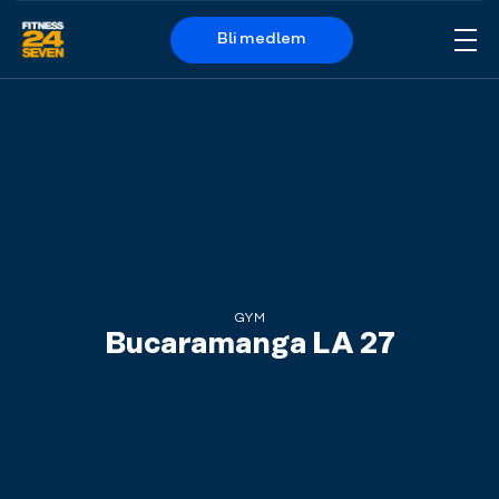
Bli medlem
Me
Logo
GYM
Bucaramanga LA 27