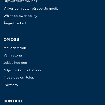
Mills,
Olycksfallsförsäkring
vars
Villkor och regler på sociala medier
stora
gruppträningsutbud
Whistleblower policy
finns
Ångerblankett
på
gym
i
hela
OM OSS
världen.
Mål och vision
Vår historia
Jobba hos oss
Något vi kan förbättra?
Tipsa oss om lokal
Partners
KONTAKT