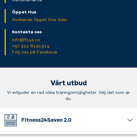
Öppet Hus
Avvikande Öppet Hus tider
Kontakta oss
info@f24s.co
+57 322 8191914
Följ oss på Facebook
Vårt utbud
Vi erbjuder en rad olika träningsmöjligheter. Välj det som är
du.
Fitness24Seven 2.0
Välkommen
till