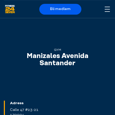
Bli medlem
Me
Logo
GYM
Manizales Avenida
Santander
Adress
Calle 47 #23-21
170004