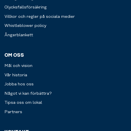
steg
längre
Olycksfallsförsäkring
och
Villkor och regler på sociala medier
svettas
tillsammans
Whistleblower policy
med
Ångerblankett
oss
–
nu
ännu
OM OSS
snyggare
och
Mål och vision
ännu
Vår historia
bättre.
Jobba hos oss
Något vi kan förbättra?
Tipsa oss om lokal
Partners