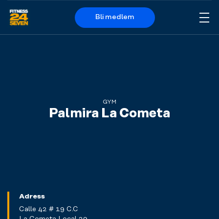
Bli medlem
Me
Logo
GYM
Palmira La Cometa
Adress
Calle 42 # 19 C.C
La Cometa Local 29