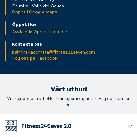
Palmira , Valle del Cauca
Öppna i Google maps
Öppet Hus
Avvikande Öppet Hus tider
Kontakta oss
palmira-lacometa@fitness24seven.com
Följ oss på Facebook
Vårt utbud
Vi erbjuder en rad olika träningsmöjligheter. Välj det som är
du.
Fitness24Seven 2.0
Välkommen