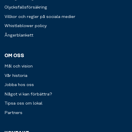
öppna
på
för
Olycksfallsförsäkring
gym
både
i
Villkor och regler på sociala medier
tjejer
hela
och
Whistleblower policy
världen.
killar.
Ångerblankett
OM OSS
Mål och vision
Vår historia
Jobba hos oss
Något vi kan förbättra?
Tipsa oss om lokal
Partners