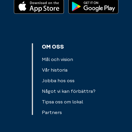
kan
personliga
eller
dem
prylar.
kort.
leda
Välkommen
dig
att
på
fylla
rätt
på.
väg.
OM OSS
Våra
PTs
Mål och vision
är
Vår historia
välutbildade
och
Jobba hos oss
sätter
Något vi kan förbättra?
ihop
ett
Tipsa oss om lokal
personligt
Partners
träningsprogram
utvecklat
just