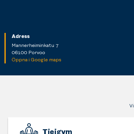
Adress
Mannerheiminkatu 7
06100 Porvoo
Öppna i Google maps
Vi
Tjejgym