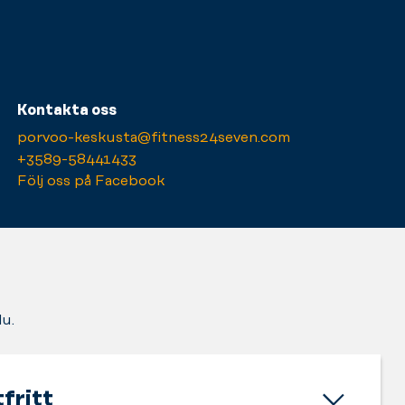
Kontakta oss
porvoo-keskusta@fitness24seven.com
+3589-58441433
Följ oss på Facebook
du.
fritt