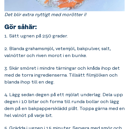
Det blir extra nyttigt med morötter i!
Gör såhär:
1. Sätt ugnen på 250 grader.
2. Blanda grahamsmjöl, vetemjöl, bakpulver, salt,
valnötter och riven morot i en bunke.
3. Skär smöret i mindre tärningar och knåda ihop det
med de torra ingredienserna. Tillsätt filmjölken och
blanda ihop till en deg.
4. Lägg sedan degen på ett mjölat underlag. Dela upp
degen i 10 bitar och forma till runda bollar och lägg
dem på en bakpappersklädd plåt. Toppa gärna med en
hel valnöt på varje bit.
5. Grädda i ugnen i 15 minuter. Servera med smör och