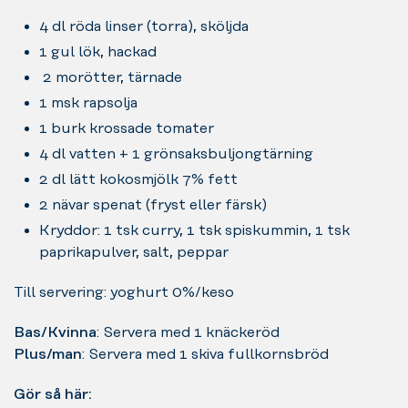
4 dl röda linser (torra), sköljda
1 gul lök, hackad
2 morötter, tärnade
1 msk rapsolja
1 burk krossade tomater
4 dl vatten + 1 grönsaksbuljongtärning
2 dl lätt kokosmjölk 7% fett
2 nävar spenat (fryst eller färsk)
Kryddor: 1 tsk curry, 1 tsk spiskummin, 1 tsk
paprikapulver, salt, peppar
Till servering: yoghurt 0%/keso
Bas/Kvinna
: Servera med 1 knäckeröd
Plus/man
: Servera med 1 skiva fullkornsbröd
Gör så här: