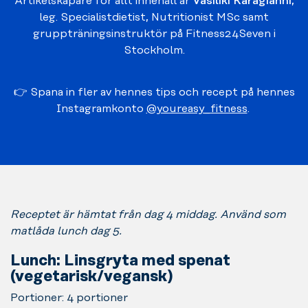
Artikelskapare för allt innehåll är
Vasiliki Karagianni
,
leg. Specialistdietist, Nutritionist MSc samt
gruppträningsinstruktör på Fitness24Seven i
Stockholm.
👉 Spana in fler av hennes tips och recept på hennes
Instagramkonto
@youreasy_fitness
.
Receptet är hämtat från dag 4 middag. Använd som
matlåda lunch dag 5.
Lunch: Linsgryta med spenat
(vegetarisk/vegansk)
Portioner: 4 portioner