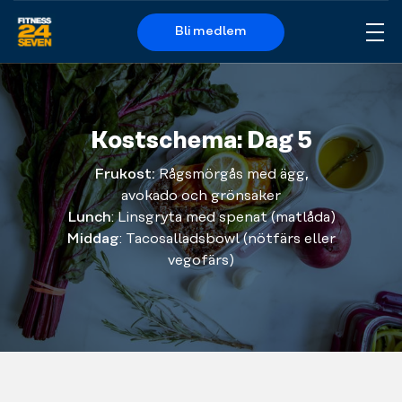
Bli medlem
Me
Logo
Kostschema: Dag 5
Frukost:
Rågsmörgås med ägg,
avokado och grönsaker
Lunch
: Linsgryta med spenat (matlåda)
Middag
: Tacosalladsbowl (nötfärs eller
vegofärs)