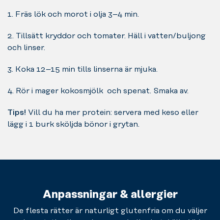
1. Fräs lök och morot i olja 3–4 min.
2. Tillsätt kryddor och tomater. Häll i vatten/buljong
och linser.
3. Koka 12–15 min tills linserna är mjuka.
4. Rör i mager kokosmjölk och spenat. Smaka av.
Tips!
Vill du ha mer protein: servera med keso eller
lägg i 1 burk sköljda bönor i grytan.
Anpassningar & allergier
De flesta rätter är naturligt glutenfria om du väljer