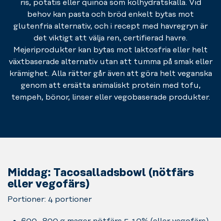
ris, potatis eller quinoa som kolhydratskälla. Vid
behov kan pasta och bröd enkelt bytas mot
glutenfria alternativ, och i recept med havregryn är
det viktigt att välja ren, certifierad havre.
Mejeriprodukter kan bytas mot laktosfria eller helt
växtbaserade alternativ utan att tumma på smak eller
krämighet. Alla rätter går även att göra helt veganska
genom att ersätta animaliskt protein med tofu,
tempeh, bönor, linser eller vegobaserade produkter.
Middag: Tacosalladsbowl (nötfärs
eller vegofärs)
Portioner: 4 portioner
600 -800 g mager nötfärs 5-10% (eller vegofärs)