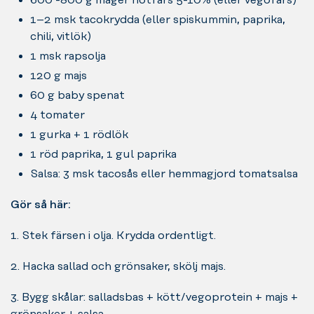
1–2 msk tacokrydda (eller spiskummin, paprika,
chili, vitlök)
1 msk rapsolja
120 g majs
60 g baby spenat
4 tomater
1 gurka + 1 rödlök
1 röd paprika, 1 gul paprika
Salsa: 3 msk tacosås eller hemmagjord tomatsalsa
Gör så här:
1. Stek färsen i olja. Krydda ordentligt.
2. Hacka sallad och grönsaker, skölj majs.
3. Bygg skålar: salladsbas + kött/vegoprotein + majs +
grönsaker + salsa.