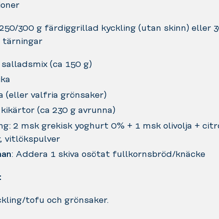
ioner
250/300 g färdiggrillad kyckling (utan skinn) eller 
i tärningar
 salladsmix (ca 150 g)
ika
 (eller valfria grönsaker)
 kikärtor (ca 230 g avrunna)
ng: 2 msk grekisk yoghurt 0% + 1 msk olivolja + citr
, vitlökspulver
man
: Addera 1 skiva osötat fullkornsbröd/knäcke
:
ckling/tofu och grönsaker.