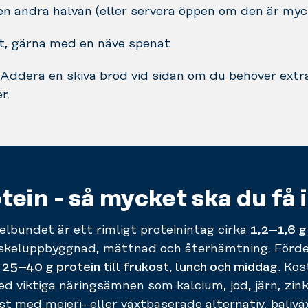
en andra halvan (eller servera öppen om den är myck
kt, gärna med en näve spenat
Addera en skiva bröd vid sidan om du behöver extr
r.
tein - så mycket ska du få i
elbundet är ett rimligt proteinintag cirka
1,2–1,6 g
muskeluppbyggnad, mättnad och återhämtning. Förde
a
25–40 g protein till frukost, lunch och middag
. Ko
ed viktiga näringsämnen som kalcium, jod, järn, zink
t med mejeri- eller växtbaserade alternativ, baljväx