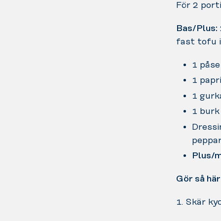
För 2 port
Bas/Plus:
fast tofu 
1 påse
1 papr
1 gurka
1 burk
Dressi
peppar
Plus/
Gör så här
1. Skär ky