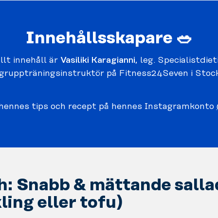
Innehållsskapare 🥗
llt innehåll är
Vasiliki Karagianni
, leg. Specialistdie
gruppträningsinstruktör på Fitness24Seven i Stoc
v hennes tips och recept på hennes Instagramkonto
h: Snabb & mättande salla
ling eller tofu)