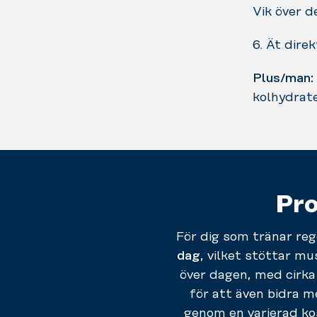
Vik över d
6. Ät dire
Plus/man:
kolhydrate
Pro
För dig som tränar reg
dag
, vilket stöttar 
över dagen, med cirk
för att även bidra m
genom en varierad kos