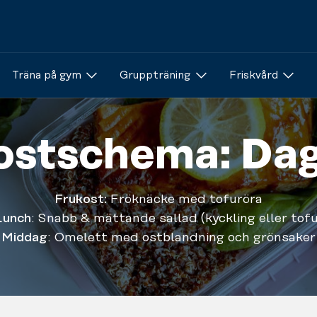
Träna på gym
Gruppträning
Friskvård
ostschema: Dag
Frukost:
Fröknäcke med tofuröra
Lunch
: Snabb & mättande sallad (kyckling eller tofu
Middag
: Omelett med ostblandning och grönsaker