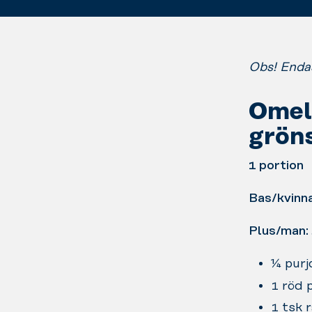
Obs! Enda
Omel
grön
1 portion
Bas/kvinn
Plus/man:
¼ purj
1 röd 
1 tsk r