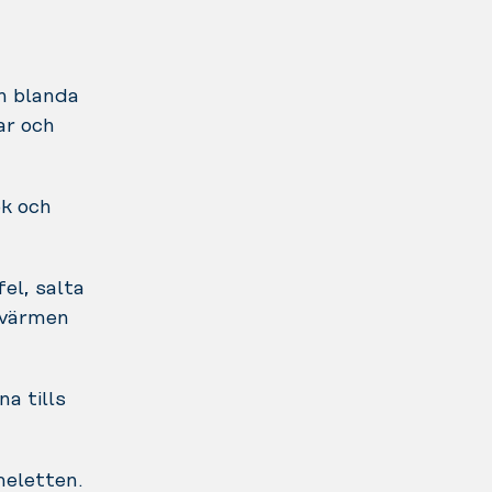
ch blanda
ar och
ök och
el, salta
 värmen
na tills
meletten.