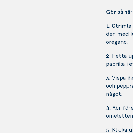
Gör så här
1. Strimla
den med ke
oregano.
2. Hetta u
paprika i 
3. Vispa i
och peppr
något.
4. Rör för
omeletten 
5. Klicka 