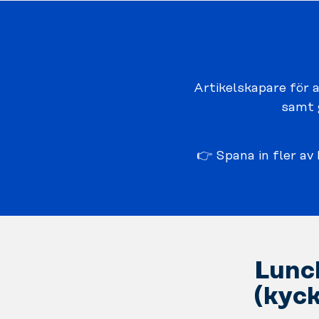
Artikelskapare för a
samt 
👉 Spana in fler a
Lunc
(kyck