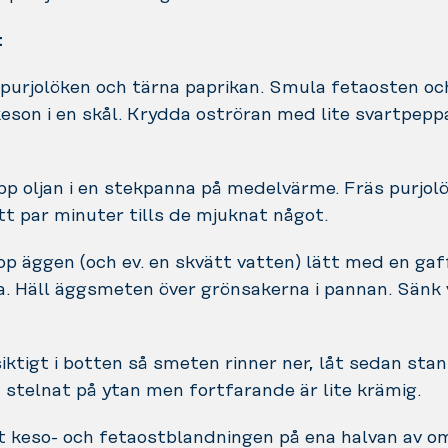
:
 purjolöken och tärna paprikan. Smula fetaosten o
son i en skål. Krydda oströran med lite svartpepp
pp oljan i en stekpanna på medelvärme. Fräs purjol
ett par minuter tills de mjuknat något.
hop äggen (och ev. en skvätt vatten) lätt med en gaff
a. Häll äggsmeten över grönsakerna i pannan. Sänk
siktigt i botten så smeten rinner ner, låt sedan stan
stelnat på ytan men fortfarande är lite krämig.
ut keso- och fetaostblandningen på ena halvan av o