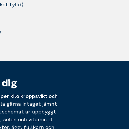
et fylld).
a
 dig
 per kilo kroppsvikt och
la gärna intaget jämnt
stschemat är uppbyggt
, selen och vitamin D
ter, ägg, fullkorn och