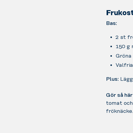
Frukost
Bas:
2 st f
150 g 
Gröna 
Valfri
Plus:
Lägg 
Gör så här
tomat och 
fröknäcke.