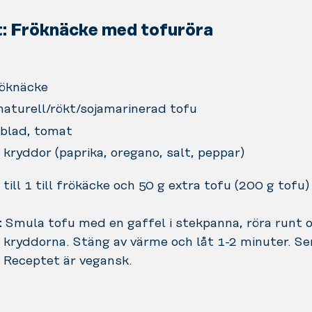
: Fröknäcke med tofuröra
röknäcke
naturell/rökt/sojamarinerad tofu
blad, tomat
a kryddor (paprika, oregano, salt, peppar)
till 1 till frökäcke och 50 g extra tofu (200 g tofu)
:
Smula tofu med en gaffel i stekpanna, röra runt o
kryddorna. Stäng av värme och låt 1-2 minuter. Se
 Receptet är vegansk.