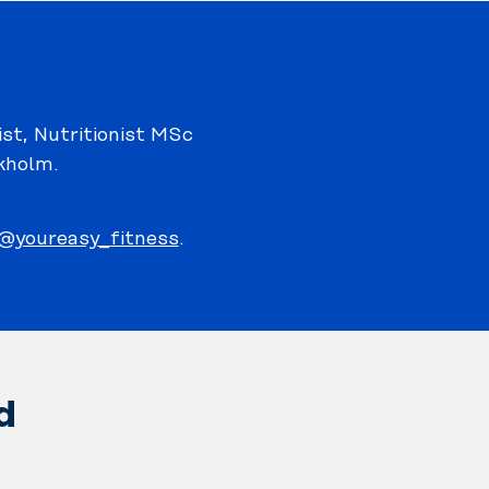
tist, Nutritionist MSc
kholm.
@youreasy_fitness
.
d