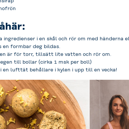
nsirap
lmofrön
åhär:
la ingredienser i en skål och rör om med händerna el
ls en formbar deg bildas.
n är för torr, tillsätt lite vatten och rör om.
egen till bollar (cirka 1 msk per boll)
i en lufttät behållare i kylen i upp till en vecka!