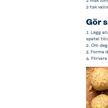
2 msk lön
2 tsk val
Gör s
1. Lägg al
spatel til
2. Om dege
3. Forma d
4. Förvara 