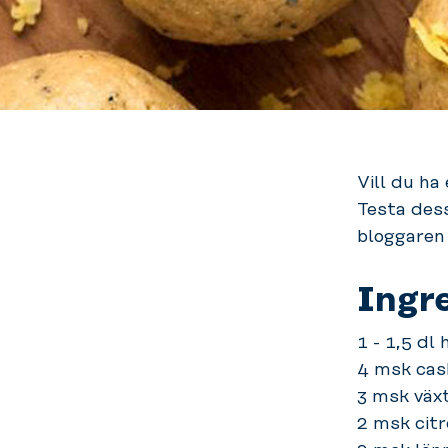
Vill du ha
Testa des
bloggaren
Ingr
1 - 1,5 dl
4 msk ca
3 msk växt
2 msk cit