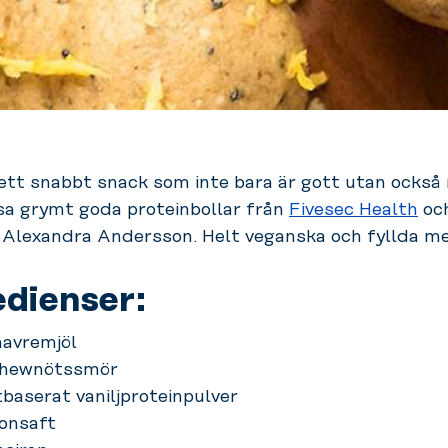
 ett snabbt snack som inte bara är gott utan också 
sa grymt goda proteinbollar från
Fivesec Health
oc
 Alexandra Andersson. Helt veganska och fyllda me
edienser:
 havremjöl
shewnötssmör
baserat vaniljproteinpulver
ronsaft