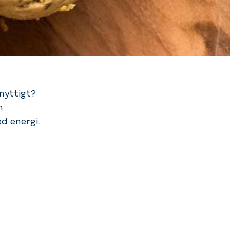
nyttigt?
h
d energi.