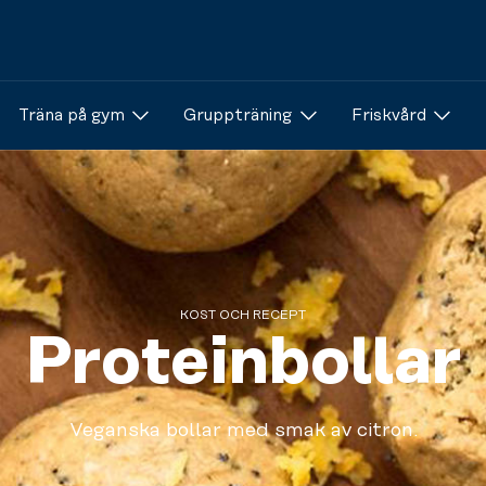
Träna på gym
Gruppträning
Friskvård
KOST OCH RECEPT
Proteinbollar
Veganska bollar med smak av citron.