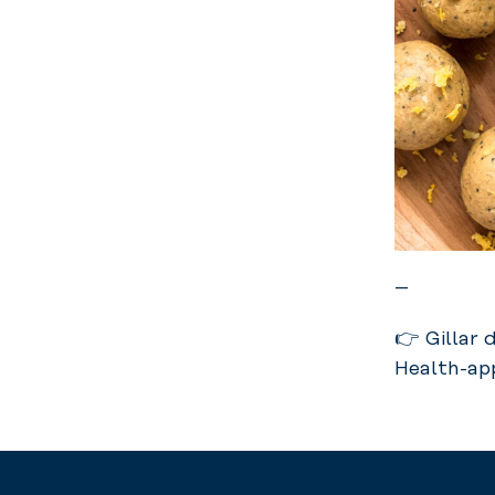
–
👉 Gillar 
Health-app