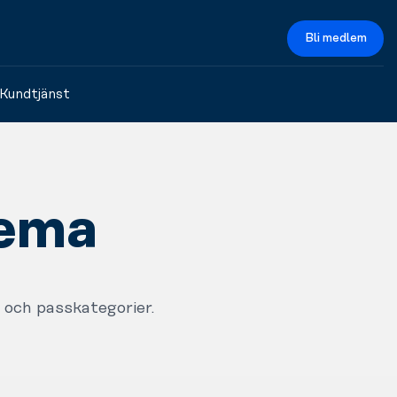
Bli medlem
Kundtjänst
hema
 och passkategorier.