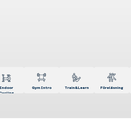
Indoor
Gym Intro
Train&Learn
Föreläsning
Cycling