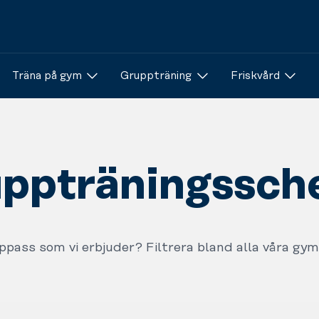
Träna på gym
Gruppträning
Friskvård
ppträningssc
uppass som vi erbjuder? Filtrera bland alla våra gym