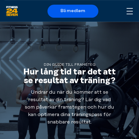
Bli medlem
Me
Logo
DIN GUIDE TILL FRAMSTEG
Hur lång tid tar det att
se resultat av träning?
Undrar du när du kommer att se
resultat av din träning? Lär dig vad
som påverkar framstegen och hur du
kan optimera dina träningspass för
snabbare resultat.