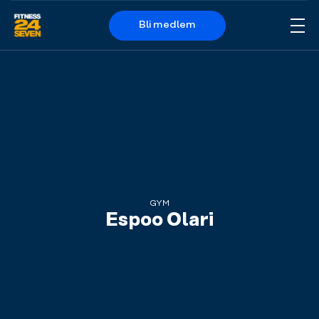
Bli medlem
Me
Logo
GYM
Espoo Olari