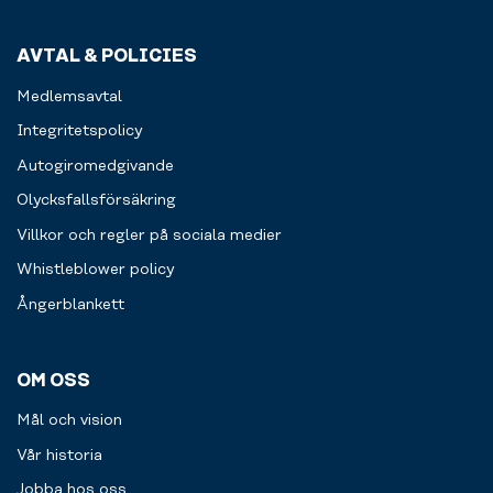
Allt
för
AVTAL & POLICIES
en
smidigare
Medlemsavtal
träningsupplevelse
för
Integritetspolicy
dig.
Autogiromedgivande
Läs
Olycksfallsförsäkring
mer
Villkor och regler på sociala medier
Whistleblower policy
Ångerblankett
OM OSS
Mål och vision
Vår historia
Jobba hos oss