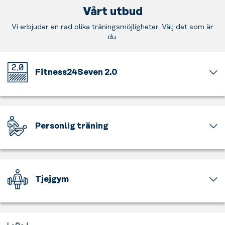
Vårt utbud
Vi erbjuder en rad olika träningsmöjligheter. Välj det som är
du.
Fitness24Seven 2.0
Välkommen
till
vårt
nya
Personlig träning
uppfräschade
gymkoncept.
Ta
Ny
hjälp
inredning,
av
genomtänkt
våra
Tjejgym
navigering
certifierade
och
PTs.
En
smartare
Oavsett
del
placering
vad
av
av
du