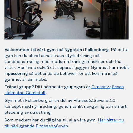
Välkommen till vårt gym i på Nygatan i Falkenberg.
På detta
gym kan du bland annat träna styrketräning och
konditionsträning med moderna träningsmaskiner och fria
vikter. Här finns också ett separat tjejgym. Gymmet har
mobil
inpassering
så det enda du behöver för att komma in på
gymmet är din mobil.
Träna i grupp?
Ditt närmaste gruppgym är
Fitness24Seven
Halmstad Gamletull
.
Gymmet i Falkenberg är en del av Fitness24Sevens 2.0-
koncept med ny inredning, genomtänkt navigering och smart
placering av utrustning.
Som medlem har du tillgång till alla våra gym.
Här hittar du
till närliggande Fitness24Seven
.