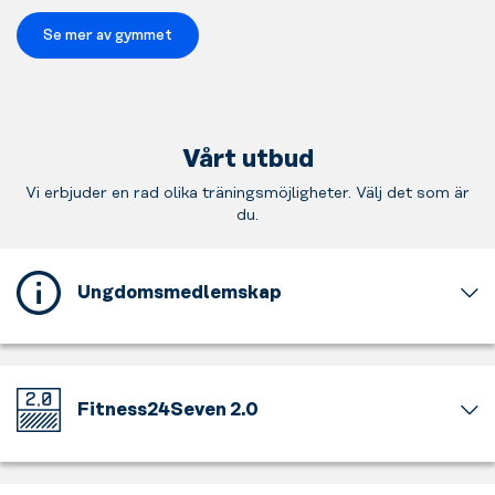
Se mer av gymmet
Vårt utbud
Vi erbjuder en rad olika träningsmöjligheter. Välj det som är
du.
Ungdomsmedlemskap
Detta
gym
erbjuder
ett
Fitness24Seven 2.0
ungdomsmedlemskap
för
Välkommen
dig
till
som
vårt