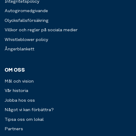
Integritetspolicy
hands.
som
Autogiromedgivande
pilatesbollar
och
Olycksfallsförsäkring
gummiband.
Villkor och regler på sociala medier
Whistleblower policy
Ångerblankett
OM OSS
Mål och vision
Vår historia
Jobba hos oss
Något vi kan förbättra?
Tipsa oss om lokal
Partners