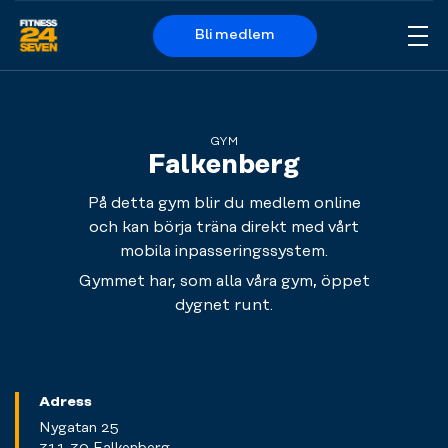
Bli medlem
Me
Logo
GYM
Falkenberg
På detta gym blir du medlem online
och kan börja träna direkt med vårt
mobila inpasseringssystem.
Gymmet har, som alla våra gym, öppet
dygnet runt.
Adress
Nygatan 25
311 30 Falkenberg