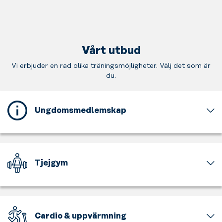
Vårt utbud
Vi erbjuder en rad olika träningsmöjligheter. Välj det som är
du.
Ungdomsmedlemskap
Detta
gym
erbjuder
ett
Tjejgym
ungdomsmedlemskap
för
En
dig
del
som
av
är
gymmet
Cardio & uppvärmning
mellan
är