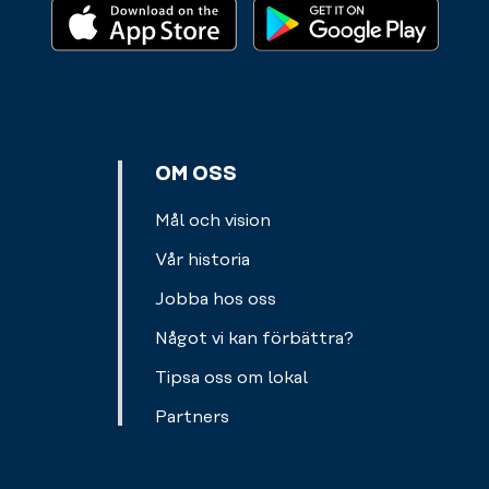
app
personliga
eller
för
prylar.
kort.
att
Välkommen
komma
att
in
fylla
och
på.
ut
OM OSS
från
gymmet.
Mål och vision
Allt
Vår historia
för
en
Jobba hos oss
smidigare
Något vi kan förbättra?
träningsupplevelse
för
Tipsa oss om lokal
dig.
Partners
Läs
mer