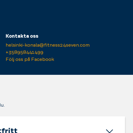
Kontakta oss
helsinki-konala@fitness24seven.com
+358958441499
Följ oss på Facebook
du.
fritt