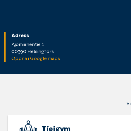
Adress
Ajomiehentie 1
00390 Helsingfors
Öppna i Google maps
Vi
Tjejgym