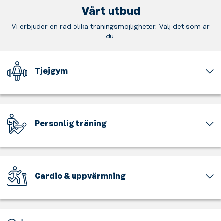
Vårt utbud
Vi erbjuder en rad olika träningsmöjligheter. Välj det som är
du.
Tjejgym
En
del
av
gymmet
Personlig träning
är
för
Ta
tjejer
hjälp
och
av
för
våra
Cardio & uppvärmning
tjejer
certifierade
endast.
PTs.
Få
En
Oavsett
upp
avslappnad
vad
pulsen,
miljö
du