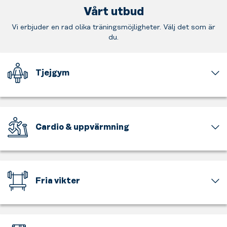
Vårt utbud
Vi erbjuder en rad olika träningsmöjligheter. Välj det som är
du.
Tjejgym
En
del
av
gymmet
Cardio & uppvärmning
är
för
Få
tjejer
upp
och
pulsen,
för
känn
Fria vikter
tjejer
farten
endast.
och
Tunga
En
bli
och
avslappnad
varm
lätta,
miljö
i