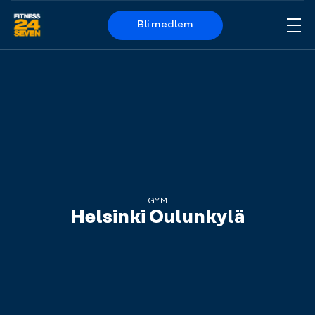
Bli medlem
Me
Logo
GYM
Helsinki Oulunkylä