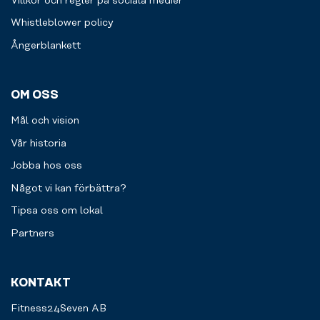
Villkor och regler på sociala medier
vill
Whistleblower policy
boka
in
Ångerblankett
endast
ett
tillfälle
OM OSS
eller
ett
Mål och vision
regelbundet
program.
Vår historia
Välkommen
Jobba hos oss
att
utmana
Något vi kan förbättra?
dig
Tipsa oss om lokal
själv.
Partners
KONTAKT
Fitness24Seven AB