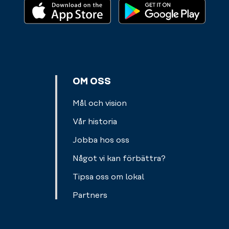
och
och
ut
sätter
gummiband.
från
ihop
gymmet.
ett
Allt
personligt
för
träningsprogram
en
utvecklat
OM OSS
smidigare
just
träningsupplevelse
för
Mål och vision
för
dig.
dig.
Vår historia
Välj
Läs
själv
Jobba hos oss
mer
om
Något vi kan förbättra?
du
vill
Tipsa oss om lokal
boka
Partners
in
endast
ett