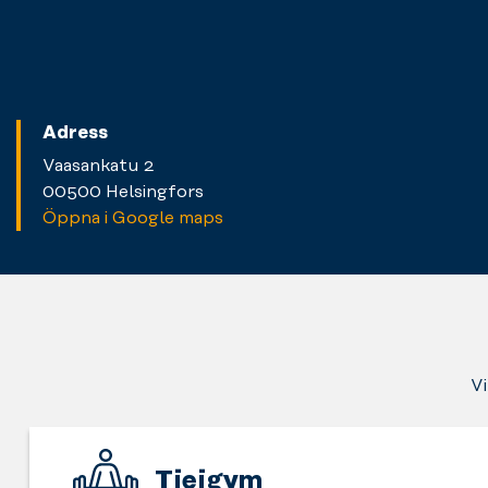
Adress
Vaasankatu 2
00500 Helsingfors
Öppna i Google maps
Vi
Tjejgym