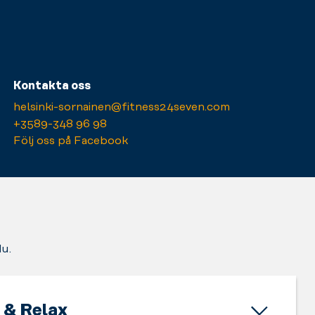
Kontakta oss
helsinki-sornainen@fitness24seven.com
+3589-348 96 98
Följ oss på Facebook
du.
 & Relax