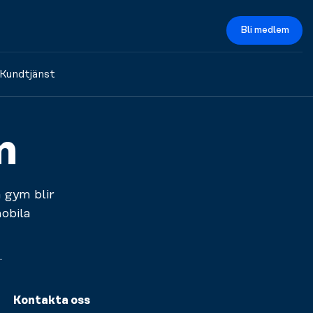
Bli medlem
Kundtjänst
m
 gym blir
obila
.
Kontakta oss