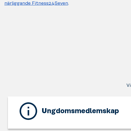
närliggande Fitness24Seven
.
Vi
Ungdomsmedlemskap
Detta