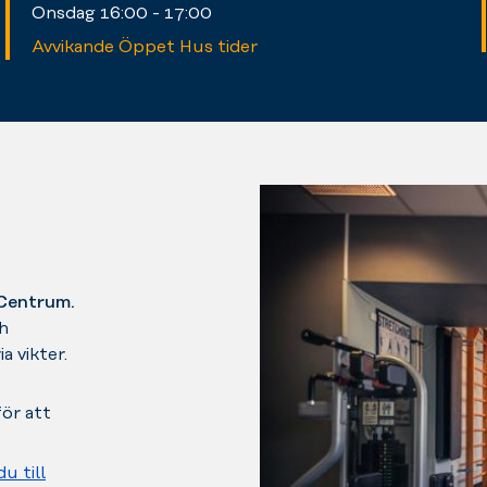
Onsdag 16:00 - 17:00
Avvikande Öppet Hus tider
 Centrum.
h
 vikter.
ör att
du till