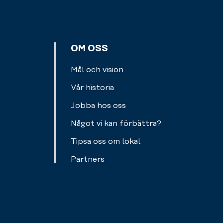
förvaringsskåp
redskap
enkelt
för
som
via
dina
pilatesbollar
swish
personliga
och
eller
OM OSS
prylar.
gummiband.
kort.
Välkommen
Mål och vision
att
Vår historia
fylla
på.
Jobba hos oss
Något vi kan förbättra?
Tipsa oss om lokal
Partners