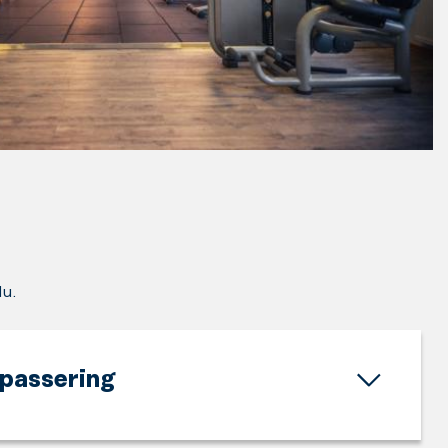
du.
npassering