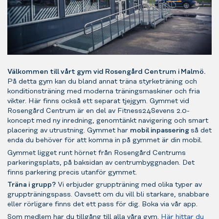
Välkommen till vårt gym vid Rosengård Centrum i Malmö.
På detta gym kan du bland annat träna styrketräning och
konditionsträning med moderna träningsmaskiner och fria
vikter. Här finns också ett separat tjejgym. Gymmet vid
Rosengård Centrum är en del av Fitness24Sevens 2.0-
koncept med ny inredning, genomtänkt navigering och smart
placering av utrustning. Gymmet har
mobil inpassering
så det
enda du behöver för att komma in på gymmet är din mobil.
Gymmet ligget runt hörnet från Rosengård Centrums
parkeringsplats, på baksidan av centrumbyggnaden. Det
finns parkering precis utanför gymmet.
Träna i grupp?
Vi erbjuder gruppträning med olika typer av
gruppträningspass. Oavsett om du vill bli starkare, snabbare
eller rörligare finns det ett pass för dig. Boka via vår app.
Som medlem har du tillgång till alla våra gym.
Här hittar du