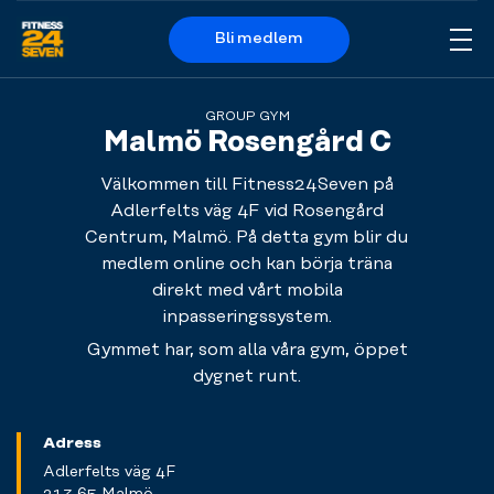
Bli medlem
Me
Logo
GROUP GYM
Malmö Rosengård C
Välkommen till Fitness24Seven på
Adlerfelts väg 4F vid Rosengård
Centrum, Malmö. På detta gym blir du
medlem online och kan börja träna
direkt med vårt mobila
inpasseringssystem.
Gymmet har, som alla våra gym, öppet
dygnet runt.
Adress
Adlerfelts väg 4F
213 65 Malmö