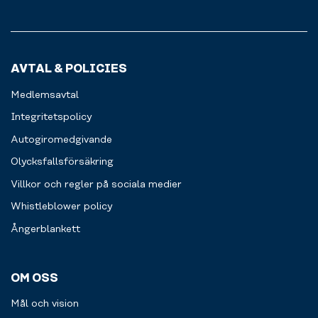
dryck,
hjälp
prylar.
shake
av
eller
redskap
kanske
som
en
pilatesbollar
AVTAL & POLICIES
bar.
och
Betalningen
gummiband.
Medlemsavtal
sker
enkelt
Integritetspolicy
via
Autogiromedgivande
swish
eller
Olycksfallsförsäkring
kort.
Villkor och regler på sociala medier
Välkommen
att
Whistleblower policy
fylla
Ångerblankett
på.
OM OSS
Mål och vision