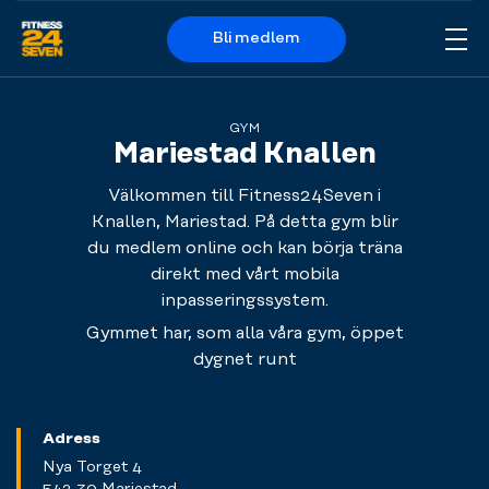
Bli medlem
Me
Logo
GYM
Mariestad Knallen
Välkommen till Fitness24Seven i
Knallen, Mariestad. På detta gym blir
du medlem online och kan börja träna
direkt med vårt mobila
inpasseringssystem.
Gymmet har, som alla våra gym, öppet
dygnet runt
Adress
Nya Torget 4
542 30 Mariestad