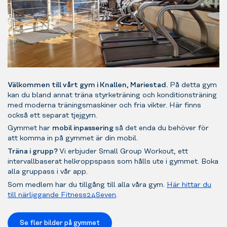
Välkommen till vårt gym i Knallen, Mariestad.
På detta gym
kan du bland annat träna styrketräning och konditionsträning
med moderna träningsmaskiner och fria vikter. Här finns
också ett separat tjejgym.
Gymmet har
mobil inpassering
så det enda du behöver för
att komma in på gymmet är din mobil.
Träna i grupp?
Vi erbjuder Small Group Workout, ett
intervallbaserat helkroppspass som hålls ute i gymmet. Boka
alla gruppass i vår app.
Som medlem har du tillgång till alla våra gym.
Här hittar du
till närliggande Fitness24Seven
.
Se fler bilder på gymmet