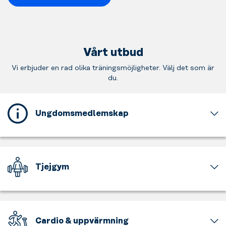
Vårt utbud
Vi erbjuder en rad olika träningsmöjligheter. Välj det som är
du.
Ungdomsmedlemskap
Detta
gym
erbjuder
ett
Tjejgym
ungdomsmedlemskap
för
En
dig
del
som
av
är
gymmet
Cardio & uppvärmning
mellan
är