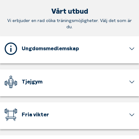
Vårt utbud
Vi erbjuder en rad olika träningsmöjligheter. Välj det som är
du.
Ungdomsmedlemskap
Detta
gym
erbjuder
ett
Tjejgym
ungdomsmedlemskap
för
En
dig
del
som
av
är
gymmet
Fria vikter
mellan
är
15
för
Tunga
och
tjejer
och
17
och
lätta,