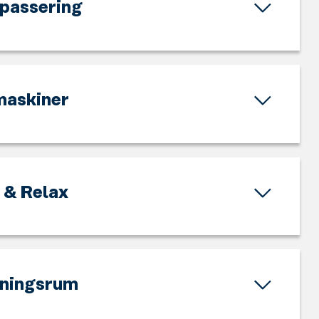
npassering
maskiner
 & Relax
ningsrum