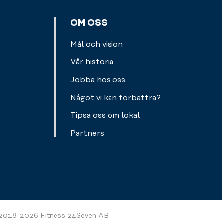
av
finns
rena
och
här
och
OM OSS
hitta
också
fina
tillbaka
förvaringsskåp
till
Mål och vision
till
för
nästa
lugnet
Vår historia
dina
person.
med
personliga
Jobba hos oss
hjälp
prylar.
av
Något vi kan förbättra?
redskap
Tipsa oss om lokal
som
pilatesbollar
Partners
och
gummiband.
2018-2026 Fitness 24Seven AB