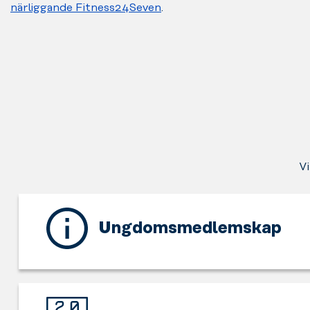
närliggande Fitness24Seven
.
Vi
Ungdomsmedlemskap
Detta
gym
erbjuder