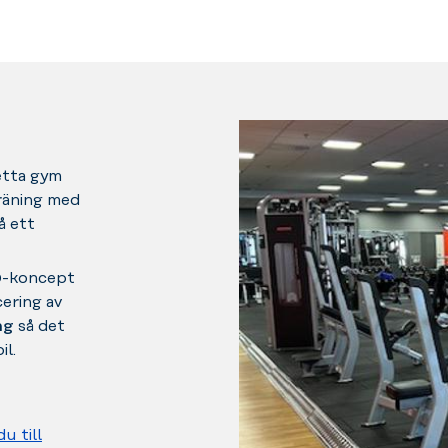
etta gym
räning med
å ett
.0-koncept
ering av
ing
så det
l.
du till