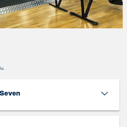
du.
Seven