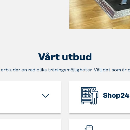
Vårt utbud
 erbjuder en rad olika träningsmöjligheter. Välj det som är 
Shop24
I
behov
av