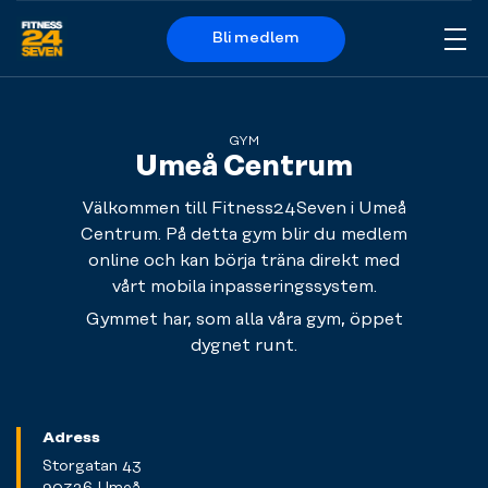
Bli medlem
Me
Logo
GYM
Umeå Centrum
Välkommen till Fitness24Seven i Umeå
Centrum. På detta gym blir du medlem
online och kan börja träna direkt med
vårt mobila inpasseringssystem.
Gymmet har, som alla våra gym, öppet
dygnet runt.
Adress
Storgatan 43
90326 Umeå