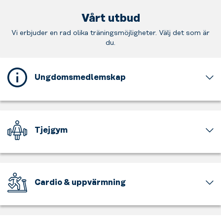
Vårt utbud
Vi erbjuder en rad olika träningsmöjligheter. Välj det som är
du.
Ungdomsmedlemskap
Detta
gym
erbjuder
ett
Tjejgym
ungdomsmedlemskap
för
En
dig
del
som
av
är
gymmet
Cardio & uppvärmning
mellan
är
15
för
Få
och
tjejer
upp
17
och
pulsen,