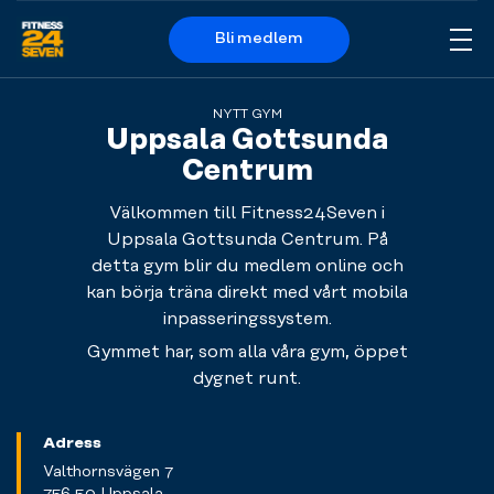
Bli medlem
Me
Logo
NYTT GYM
Uppsala Gottsunda
Centrum
Välkommen till Fitness24Seven i
Uppsala Gottsunda Centrum. På
detta gym blir du medlem online och
kan börja träna direkt med vårt mobila
inpasseringssystem.
Gymmet har, som alla våra gym, öppet
dygnet runt.
Adress
Valthornsvägen 7
756 50 Uppsala