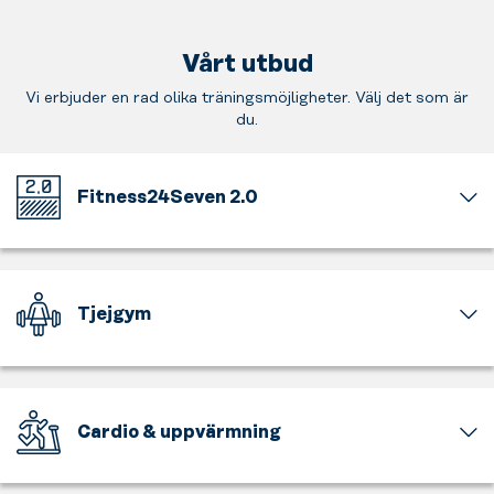
Vårt utbud
Vi erbjuder en rad olika träningsmöjligheter. Välj det som är
du.
Fitness24Seven 2.0
Välkommen
till
vårt
nya
Tjejgym
uppfräschade
gymkoncept.
En
Ny
del
inredning,
av
genomtänkt
gymmet
Cardio & uppvärmning
navigering
är
och
för
Få
smartare
tjejer
upp