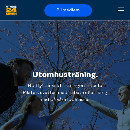
Bli medlem
Me
Logo
Utomhusträning.
Nu flyttar vi ut träningen – testa
Pilates, svettas med Tabata eller häng
med på våra löpklasser.