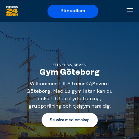
Bli medlem
Me
Logo
FITNESS24SEVEN
Gym Göteborg
Välkommen till Fitness24Seven i
Göteborg.
Med 12 gym i stan kan du
enkelt hitta styrketräning,
gruppträning och tjejgym nära dig.
Se våra medlemskap