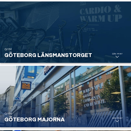
GYM
Läs mer
GÖTEBORG LÄNSMANSTORGET
Göteborg
Länsmanstorget
GYM
Läs mer
GÖTEBORG MAJORNA
Göteborg
Majorna