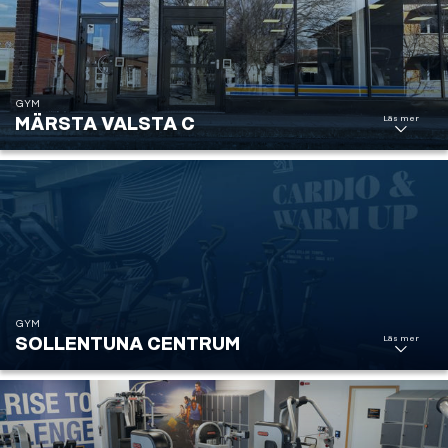
GYM
Märsta
Läs mer
MÄRSTA VALSTA C
Valsta
Centrum
GYM
Läs mer
SOLLENTUNA CENTRUM
Sollentuna
Centrum