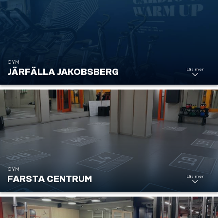
GYM
Läs mer
JÄRFÄLLA JAKOBSBERG
Järfälla
Jakobsberg
GYM
Läs mer
FARSTA CENTRUM
Farsta
Centrum