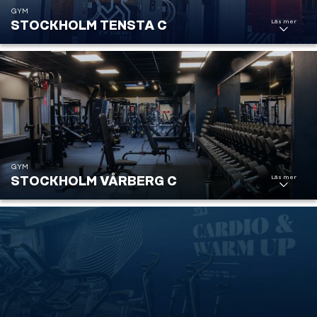
GYM
Läs mer
STOCKHOLM TENSTA C
Stockholm
Tensta C
GYM
Läs mer
STOCKHOLM VÅRBERG C
Stockholm
Vårberg C