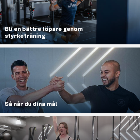
Bli en bättre löpare genom
styrketräning
Så når du dina mål