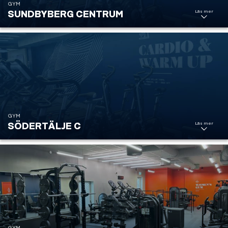
GYM
Läs mer
SUNDBYBERG CENTRUM
Sundbyberg
Centrum
GYM
Södertälje
Läs mer
SÖDERTÄLJE C
Centrum
Group