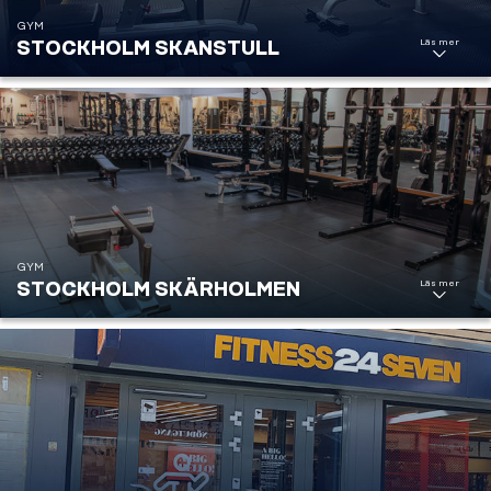
GYM
Läs mer
STOCKHOLM SKANSTULL
Stockholm
Skanstull
GYM
Läs mer
STOCKHOLM SKÄRHOLMEN
Stockholm
Skärholmen