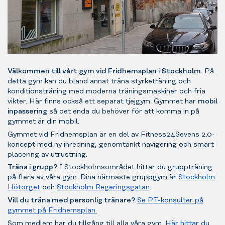
Välkommen till vårt gym vid Fridhemsplan i Stockholm.
På
detta gym kan du bland annat träna styrketräning och
konditionsträning med moderna träningsmaskiner och fria
vikter. Här finns också ett separat tjejgym. Gymmet har
mobil
inpassering
så det enda du behöver för att komma in på
gymmet är din mobil.
Gymmet vid Fridhemsplan är en del av Fitness24Sevens 2.0-
koncept med ny inredning, genomtänkt navigering och smart
placering av utrustning.
Träna i grupp?
I Stockholmsområdet hittar du gruppträning
på flera av våra gym. Dina närmaste gruppgym är
Stockholm
Hötorget
och
Stockholm Regeringsgatan
.
Vill du träna med personlig tränare?
Se PT-konsulter på
gymmet på Fridhemsplan.
Som medlem har du tillgång till alla våra gym.
Här hittar du