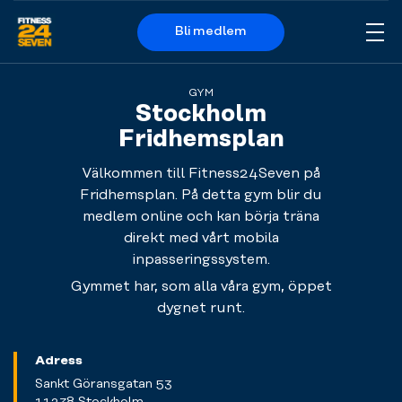
Bli medlem
Me
Logo
GYM
Stockholm
Fridhemsplan
Välkommen till Fitness24Seven på
Fridhemsplan. På detta gym blir du
medlem online och kan börja träna
direkt med vårt mobila
inpasseringssystem.
Gymmet har, som alla våra gym, öppet
dygnet runt.
Adress
Sankt Göransgatan 53
11238 Stockholm