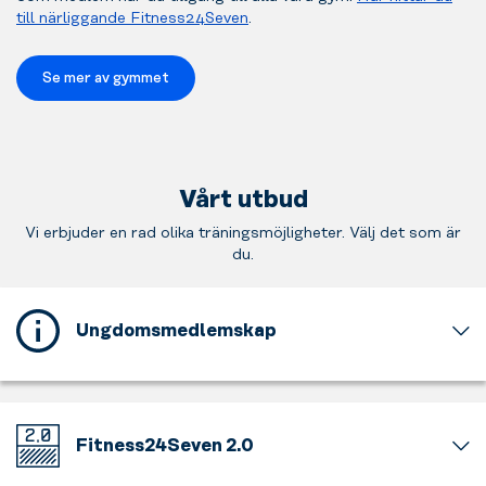
till närliggande Fitness24Seven
.
Se mer av gymmet
Vårt utbud
Vi erbjuder en rad olika träningsmöjligheter. Välj det som är
du.
Ungdomsmedlemskap
Detta
gym
erbjuder
ett
Fitness24Seven 2.0
ungdomsmedlemskap
för
Välkommen