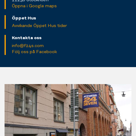
Öppna i Google maps
Öppet Hus
Avvikande Öppet Hus tider
Kontakta oss
info@f24s.com
Följ oss på Facebook