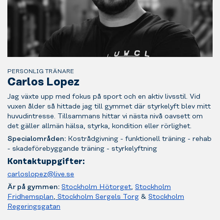
prylar.
dig
själv
–
vad
behöver
din
kropp
PERSONLIG TRÄNARE
bli
Carlos Lopez
bättre
på
Jag växte upp med fokus på sport och en aktiv livsstil. Vid
idag?
vuxen ålder så hittade jag till gymmet där styrkelyft blev mitt
huvudintresse. Tillsammans hittar vi nästa nivå oavsett om
det gäller allmän hälsa, styrka, kondition eller rörlighet.
Specialområden:
Kostrådgivning - funktionell träning - rehab
- skadeförebyggande träning - styrkelyftning
Kontaktuppgifter:
carloslopez@live.se
Är på gymmen:
Stockholm Hötorget
,
Stockholm
Fridhemsplan
,
Stockholm Sergels Torg
&
Stockholm
Regeringsgatan