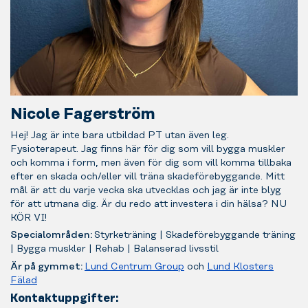
Nicole Fagerström
Hej! Jag är inte bara utbildad PT utan även leg.
Fysioterapeut. Jag finns här för dig som vill bygga muskler
och komma i form, men även för dig som vill komma tillbaka
efter en skada och/eller vill träna skadeförebyggande. Mitt
mål är att du varje vecka ska utvecklas och jag är inte blyg
för att utmana dig. Är du redo att investera i din hälsa? NU
KÖR VI!
Specialområden:
Styrketräning | Skadeförebyggande träning
| Bygga muskler | Rehab | Balanserad livsstil
Är på gymmet:
Lund Centrum Group
och
Lund Klosters
Fälad
Kontaktuppgifter: