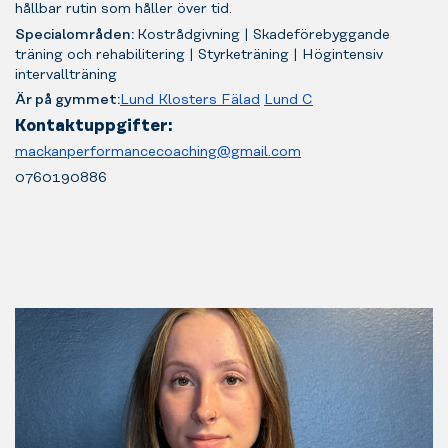
dem
hållbar rutin som håller över tid.
för
Specialområden:
Kostrådgivning | Skadeförebyggande
ett
träning och rehabilitering | Styrketräning | Högintensiv
personligt
intervallträning
träningsprogram,
Är på gymmet:
Lund Klosters Fälad
Lund C
tydliga
träningsmål
Kontaktuppgifter:
eller
mackanperformancecoaching@gmail.com
kostrådgivning
0760190886
anpassad
efter
dina
behov.